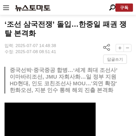
구독
‘조선 삼국전쟁’ 돌입…한중일 패권 쟁
탈 본격화
입력: 2025-07-07 14:48:38
수정: 2025-07-08 08:51:41
답글쓰기
중국선박·중국중공 합병…‘세계 최대 조선사’
이마바리조선, JMU 자회사화…일 정부 지원
HD현대, 인도 코친조선사 MOU…'외연 확장'
한화오션, 지분 인수 통해 해외 진출 본격화