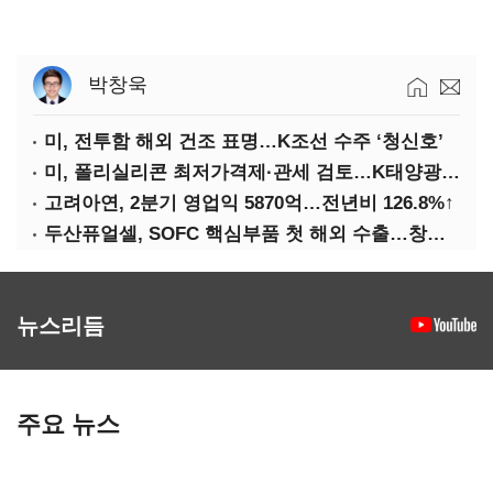
박창욱
미, 전투함 해외 건조 표명…K조선 수주 ‘청신호’
미, 폴리실리콘 최저가격제·관세 검토…K태양광 입지 확대 기대
고려아연, 2분기 영업익 5870억…전년비 126.8%↑
두산퓨얼셀, SOFC 핵심부품 첫 해외 수출…창사 이래 최대 규모
뉴스리듬
주요 뉴스