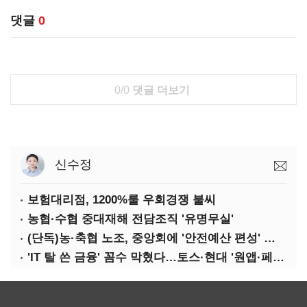
댓글
0
0/0
댓글 더보기
신수정
보험대리점, 1200%룰 우회경쟁 불씨
농협·수협 중대재해 전담조직 '유명무실'
(단독)농·축협 노조, 중앙회에 '안전예산 편성' 요구
'IT 탈 쓴 금융' 꼼수 막혔다…토스·현대 '원앱·페이' 전략 수정 불가피