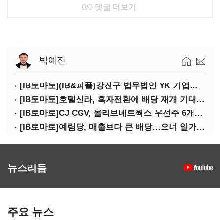
0/0
댓글 더보기
박예진
[IB토마토](IB&피플)강진구 법무법인 YK 기업거버넌스센터 센터장
[IB토마토]호텔신라, 흑자전환에 배당 재개 기대감…삼성생명도 웃을까
[IB토마토]CJ CGV, 올리브네트웍스 우선주 6개월 만에 상환…왜?
[IB토마토]예림당, 매출보다 큰 배당…오너 일가에 절반 간다
뉴스리듬
주요 뉴스