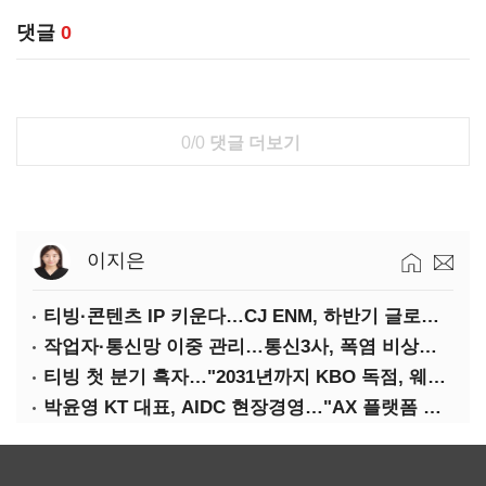
댓글
0
0/0
댓글 더보기
이지은
티빙·콘텐츠 IP 키운다…CJ ENM, 하반기 글로벌 확장 가속
작업자·통신망 이중 관리…통신3사, 폭염 비상대응 돌입
티빙 첫 분기 흑자…"2031년까지 KBO 독점, 웨이브 합병도 속도"
박윤영 KT 대표, AIDC 현장경영…"AX 플랫폼 핵심 인프라로 키운다"