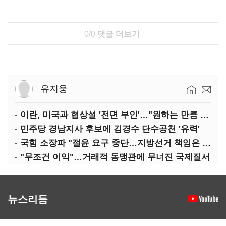
0/0
댓글 더보기
유지웅
이란, 미국과 협상설 '전면 부인'…"원하는 만큼 전쟁 가능"
민주당 경남지사 후보에 김경수 단수공천 '유력'
국힘 소장파 "절윤 요구 중단…지방선거 책임은 장동혁 몫"
"무조건 이익"…거래적 동맹관에 무너진 국제질서
뉴스리듬