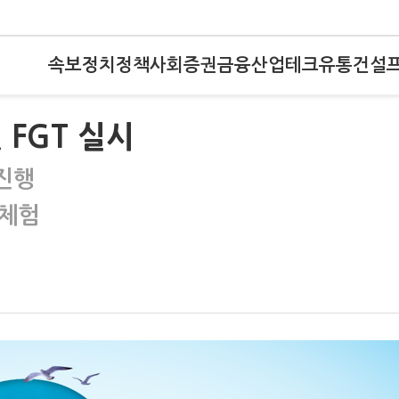
속보
정치
정책
사회
증권
금융
산업
테크
유통
건설
 FGT 실시
 진행
 체험