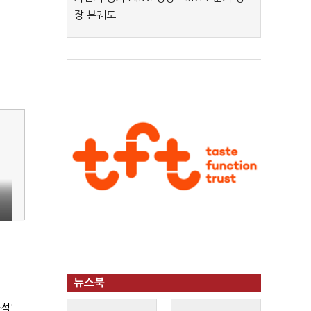
장 본궤도
뉴스북
석'