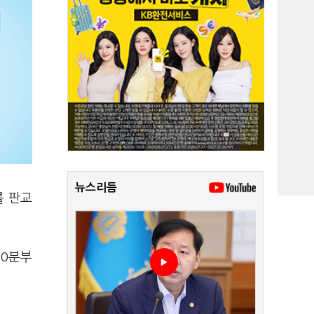
뉴스리듬
를 판교
30분부