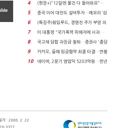
요"…'덜 똘똘한 한 채' 20...
4
(현장+)"12일엔 물건 다 들어와요"…
빈 매대 채우며 문 연 ...
5
중국 이어 대만도 설비투자…메모리 ‘삼
국전쟁’
6
(특징주)윙입푸드, 경영진 주가 부양 의
지에 상한가...
7
이 대통령 "국가폭력 피해자에 사과…
적극적 조사로 진...
8
국고채 담합 과징금 철퇴…증권사 '충당
금 폭탄' 우려...
9
카카오, 올해 임금협약 최종 타결…연봉
6.3% 인상·격려...
10
네이버, 2분기 영업익 5203억원…전년
비 0.2% 감소...
 2008. 2. 22
28-3377