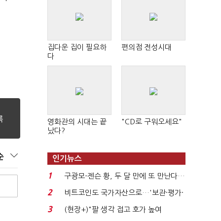
집다운 집이 필요하
편의점 전성시대
다
영화관의 시대는 끝
"CD로 구워오세요"
났다?
순
인기뉴스
1
구광모-젠슨 황, 두 달 만에 또 만난다…
로봇·AI 등 논...
2
비트코인도 국가자산으로…'보관·평가·
처분' 기준은 ...
3
(현장+)"팔 생각 접고 호가 높여