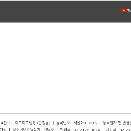
길 32, 이토마토빌딩 (합정동) ㅣ 등록번호 : 서울아 00515 ㅣ 등록일자 및 발행일자 :
성 ㅣ 청소년보호책임자 : 최병호 ㅣ 편집국 : 02-2128-3874 ㅣ 사업국 : 02-21