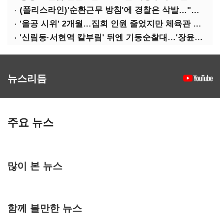
(폴리스라인)'순환근무 방침'에 경찰은 삭발…"베테랑·수사력 보강 먼저"
'올공 시위' 2개월…집회 인원 줄었지만 체육관 봉쇄 계속
'신림동·서현역 칼부림' 뒤엔 기동순찰대…'장윤기 은폐·조작' 후엔 내부비리수사대
뉴스리듬
주요 뉴스
많이 본 뉴스
함께 볼만한 뉴스