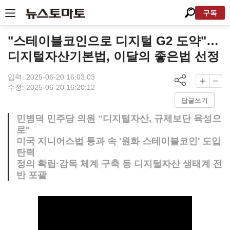
구독
"스테이블코인으로 디지털 G2 도약"…
디지털자산기본법, 이달의 좋은법 선정
입력: 2025-06-20 16:03:03
수정: 2025-06-20 16:20:12
답글쓰기
민병덕 민주당 의원 "디지털자산, 규제보단 육성으
로"
미국 지니어스법 통과 속 '원화 스테이블코인' 도입
탄력
정의 확립·감독 체계 구축 등 디지털자산 생태계 전
반 포괄