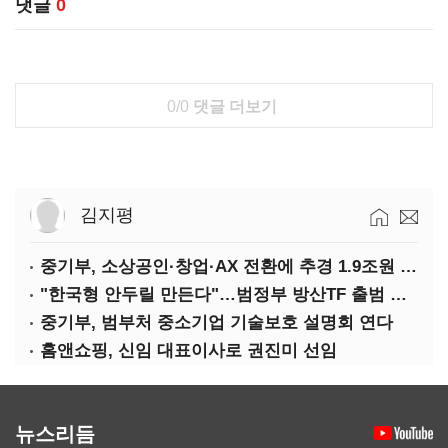
댓글
0
0/0
댓글 더보기
김지평
중기부, 소상공인·창업·AX 전환에 추경 1.9조원 편성
"한국형 안두릴 만든다"…범정부 방산TF 출범 초읽기
중기부, 범부처 중소기업 기술보호 설명회 연다
홈앤쇼핑, 신임 대표이사로 권진미 선임
뉴스리듬