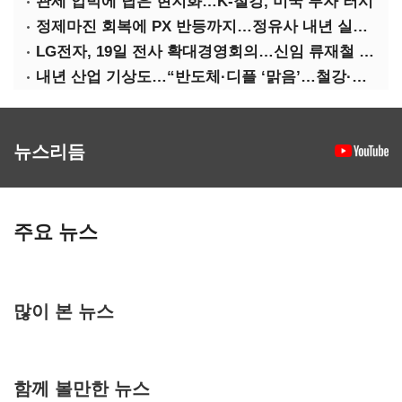
관세 압박에 답은 현지화…K-철강, 미국 투자 러시
정제마진 회복에 PX 반등까지…정유사 내년 실적 기대
LG전자, 19일 전사 확대경영회의…신임 류재철 사장 주관
내년 산업 기상도…“반도체·디플 ‘맑음’…철강·석화 ‘흐림’”
뉴스리듬
주요 뉴스
많이 본 뉴스
함께 볼만한 뉴스