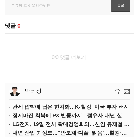
댓글
0
0/0
댓글 더보기
박혜정
관세 압박에 답은 현지화…K-철강, 미국 투자 러시
정제마진 회복에 PX 반등까지…정유사 내년 실적 기대
LG전자, 19일 전사 확대경영회의…신임 류재철 사장 주관
내년 산업 기상도…“반도체·디플 ‘맑음’…철강·석화 ‘흐림’”