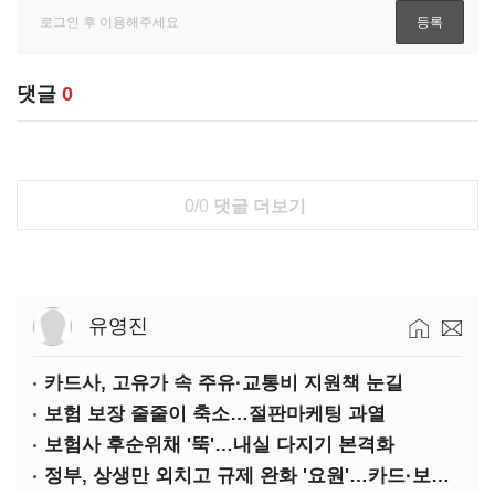
댓글
0
0/0
댓글 더보기
유영진
카드사, 고유가 속 주유·교통비 지원책 눈길
보험 보장 줄줄이 축소…절판마케팅 과열
보험사 후순위채 '뚝'…내실 다지기 본격화
정부, 상생만 외치고 규제 완화 '요원'…카드·보험사 부담 역대급