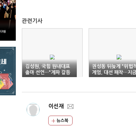
관련기사
김성원, 국힘 원내대표
권성동 뒤늦게 "위법
출마 선언…"계파 갈등
계엄, 대선 패착…지
끝내야"
도 이해 불가"
이선재
뉴스북