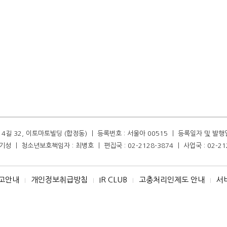
길 32, 이토마토빌딩 (합정동) ㅣ 등록번호 : 서울아 00515 ㅣ 등록일자 및 발행일자 :
성 ㅣ 청소년보호책임자 : 최병호 ㅣ 편집국 : 02-2128-3874 ㅣ 사업국 : 02-21
고안내
개인정보취급방침
IR CLUB
고충처리인제도 안내
서
I
I
I
I