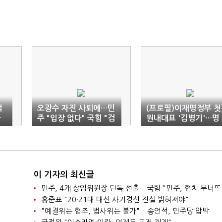
적
오광수 자진 사퇴에…민
(프로필)이재명정부 첫
금
주 "입장 없다" 국힘 "검
원내대표 '김병기'…명
증 실패"
심 업은 '국정원 정보통
이 기자의 최신글
민주, 4개 상임위원장 단독 선출…국힘 "민주, 협치 무너뜨
홍준표 "20·21대 대선 사기경선 진실 밝혀져야"
"예결위는 협조, 법사위는 불가"…송언석, 민주당 압박