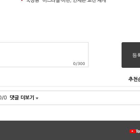
국정원 "이스라엘·이란, 언제든 교전 재개"
0
/
300
추천
0/0
댓글 더보기