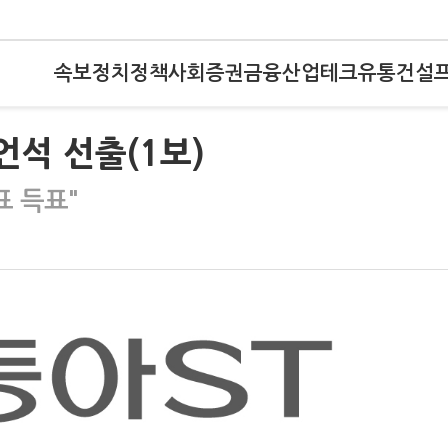
속보
정치
정책
사회
증권
금융
산업
테크
유통
건설
송언석 선출(1보)
표 득표"