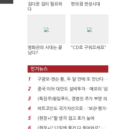
집다운 집이 필요하
편의점 전성시대
다
영화관의 시대는 끝
"CD로 구워오세요"
났다?
인기뉴스
1
구광모-젠슨 황, 두 달 만에 또 만난다…
로봇·AI 등 논...
2
중국 이어 대만도 설비투자…메모리 ‘삼
국전쟁’
3
(특징주)윙입푸드, 경영진 주가 부양 의
지에 상한가...
4
비트코인도 국가자산으로…'보관·평가·
처분' 기준은 ...
5
(현장+)"팔 생각 접고 호가 높여
요"…'덜 똘똘한 한 채' 20...
6
(현장+)"12일엔 물건 다 들어와요"…