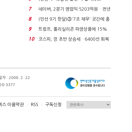
빈 매대 채우며 문 연 ...
7
네이버, 2분기 영업익 5203억원…전년
비 0.2% 감소...
8
(민선 9기 한달)③'7조 채무' 곳간에 충
격…추미애, 20년...
9
트럼프, 폴리실리콘 파생상품에 15%
관세…"미 산업 재건"...
10
코스피, 장 초반 상승세…6400선 회복
시도
 2008. 2. 22
28-3377
비스 이용약관
RSS
구독신청
I
I