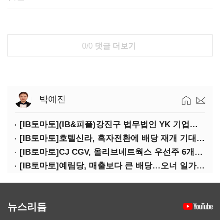
0/0
댓글 더보기
박예진
[IB토마토](IB&피플)강진구 법무법인 YK 기업거버넌스센터 센터장
[IB토마토]호텔신라, 흑자전환에 배당 재개 기대감…삼성생명도 웃을까
[IB토마토]CJ CGV, 올리브네트웍스 우선주 6개월 만에 상환…왜?
[IB토마토]예림당, 매출보다 큰 배당…오너 일가에 절반 간다
뉴스리듬