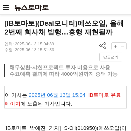
[IB토마토](Deal모니터)에쓰오일, 올해
2번째 회사채 발행…흥행 재현될까
입력: 2025-06-13 15:04:39
수정: 2025-06-13 15:51:56
답글쓰기
채무상환·샤힌프로젝트 투자 비용으로 사용
수요예측 결과에 따라 4000억원까지 증액 가능
이 기사는
2025년 06월 13일 15:04
IB토마토
유료
페이지
에 노출된 기사입니다.
[IB토마토 박예진 기자]
S-Oil(010950)
(에쓰오일)이