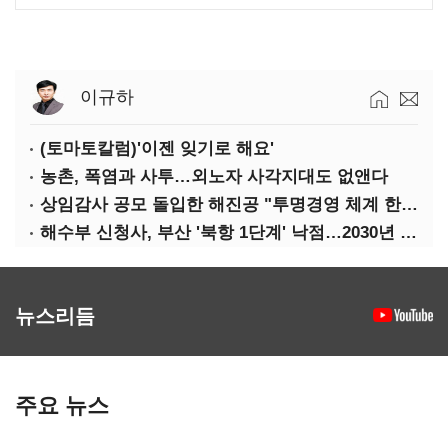
이규하
(토마토칼럼)'이젠 잊기로 해요'
농촌, 폭염과 사투…외노자 사각지대도 없앤다
상임감사 공모 돌입한 해진공 "투명경영 체계 한층 강화"
해수부 신청사, 부산 '북항 1단계' 낙점…2030년 완공 목표
뉴스리듬
주요 뉴스