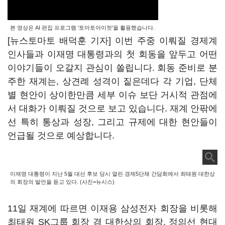
본 영상은 AI 편집 프로그램 '토마토아이컷'을 활용했습니다.
[뉴스토마토 배덕훈 기자] 이번 주중 이뤄질 경제계
인사들과 이재명 대통령과의 첫 회동을 앞두고 어떤
이야기들이 오갈지 관심이 쏠립니다
.
회동 준비로 분
주한 재계는
,
상견례 성격이 짙은데다 각 기업
,
단체
별 현안이 상이한만큼 세부 이슈 보단 거시적 관점에
서 대화가 이뤄질 것으로 보고 있습니다
.
재계 안팎에
선 특히 통상과 성장
,
그리고 규제에 대한 현안들이
언급될 것으로 예상합니다
.
이재명 대통령이 지난 5월 대선 후보 당시 열린 경제5단체 간담회에서 최태원 대한상
의 회장의 발언을 듣고 있다. (사진=뉴시스)
11
일 재계에 따르면 이재용 삼성전자 회장을 비롯해
최태원
SK
그룹 회장 겸 대한상의 회장
,
정의선 현대