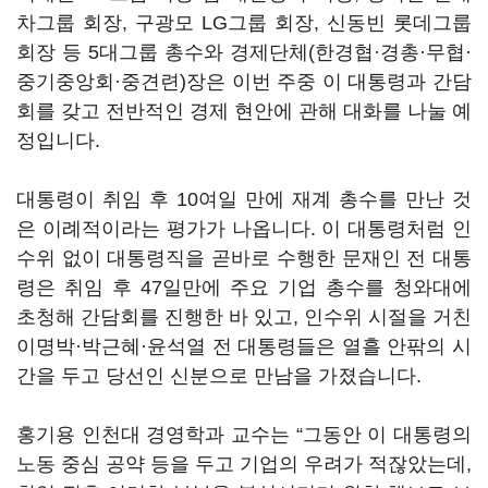
차그룹 회장
,
구광모
LG
그룹 회장
,
신동빈 롯데그룹
회장 등
5
대그룹 총수와 경제단체
(
한경협·경총·무협·
중기중앙회·중견련
)
장은 이번 주중 이 대통령과 간담
회를 갖고 전반적인 경제 현안에 관해 대화를 나눌 예
정입니다
.
대통령이 취임 후 10여일 만에 재계 총수를 만난 것
은 이례적이라는 평가가 나옵니다. 이 대통령처럼 인
수위 없이 대통령직을 곧바로 수행한 문재인 전 대통
령은 취임 후
47
일만에 주요 기업 총수를 청와대에
초청해 간담회를 진행한 바 있고, 인수위 시절을 거친
이명박·박근혜·윤석열 전 대통령들은 열흘 안팎의 시
간을 두고 당선인 신분으로 만남을 가졌습니다.
홍기용 인천대 경영학과 교수는
“
그동안 이 대통령의
노동 중심 공약 등을 두고 기업의 우려가 적잖았는데
,