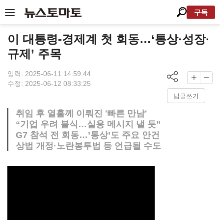
구독
이 대통령-경제계 첫 회동…‘통상·성장·
규제’ 주목
입력: 2025-06-11 14:59:44
수정: 2025-06-12 08:33:25
답글쓰기
취임 후 열흘께 이뤄진 '빠른 만남'
“기업 우려 불식…실용 메시지 낼 듯”
G7 참석 전 회동…’통상’도 주요 안건
상법 개정·노란봉투법 등 언급될 수도