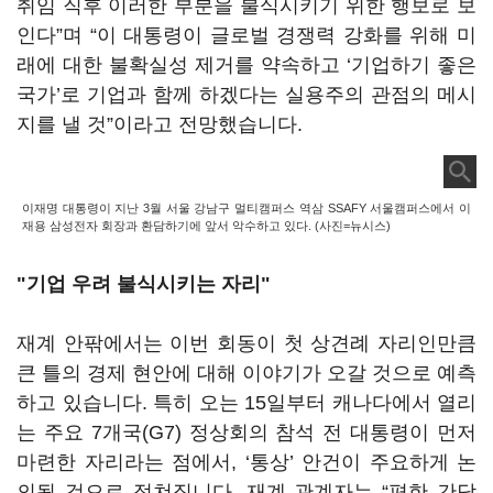
취임 직후 이러한 부분을 불식시키기 위한 행보로 보
인다
”
며
“이 대통령이
글로벌 경쟁력 강화를 위해 미
래에 대한 불확실성 제거를 약속하고
‘
기업하기 좋은
국가
’
로 기업과 함께 하겠다는 실용주의 관점의 메시
지를 낼 것
”
이라고 전망했습니다
.
이재명 대통령이 지난 3월 서울 강남구 멀티캠퍼스 역삼 SSAFY 서울캠퍼스에서 이
재용 삼성전자 회장과 환담하기에 앞서 악수하고 있다. (사진=뉴시스)
"기업 우려 불식시키는 자리"
재계 안팎에서는 이번 회동이 첫 상견례 자리인만큼
큰 틀의 경제 현안에 대해 이야기가 오갈 것으로 예측
하고 있습니다
.
특히 오는 15일부터 캐나다에서 열리
는 주요
7
개국
(G7)
정상회의 참석 전 대통령이 먼저
마련한 자리라는 점에서,
‘
통상
’
안건이 주요하게 논
의될 것으로 점쳐집니다
.
재계 관계자는
“
편한 간담