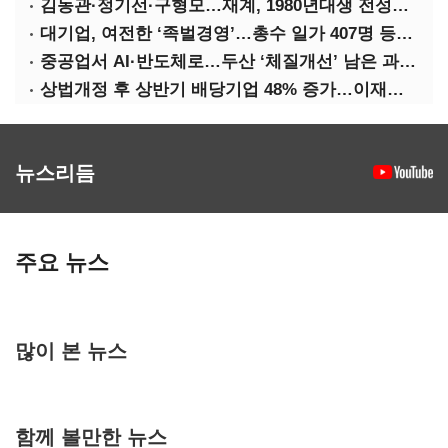
김동관·정기선·구형모…재계, 1980년대생 전성시대
대기업, 여전한 ‘족벌경영’…총수 일가 407명 등기임원
중공업서 AI·반도체로…두산 ‘체질개선’ 남은 과제는
상법개정 후 상반기 배당기업 48% 증가…이재용 배당액 728억 1위
뉴스리듬
주요 뉴스
많이 본 뉴스
함께 볼만한 뉴스