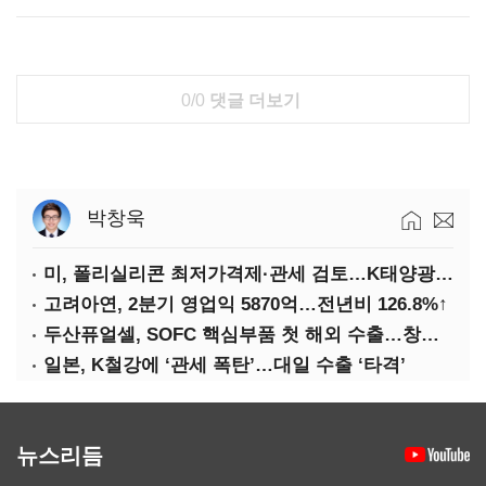
0/0
댓글 더보기
박창욱
미, 폴리실리콘 최저가격제·관세 검토…K태양광 입지 확대 기대
고려아연, 2분기 영업익 5870억…전년비 126.8%↑
두산퓨얼셀, SOFC 핵심부품 첫 해외 수출…창사 이래 최대 규모
일본, K철강에 ‘관세 폭탄’…대일 수출 ‘타격’
뉴스리듬