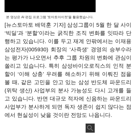
본 영상은 AI 편집 프로그램 '토마토아이컷'을 활용했습니다.
[뉴스토마토 배덕훈 기자] 삼성그룹이
5
월 한 달 사이
‘
빅딜
’
과
‘
분할
’
이라는 굵직한 조직 변화를 잇따라 단
행하고 있습니다
.
이를 두고 재계 안팎에서는 이재용
삼성전자(005930)
회장의
‘
사즉생
’
경영의 승부수라
는 평가가 나오면서 추후 그룹 차원의 변화에 관심이
쏠리고 있습니다
. 특히
삼성바이오로직스의 인적 분
할이
‘
이해 상충
’
우려를 해소하기 위해 이뤄진 점을
볼 때, 같은 고민을 안고 있는 삼성 반도체 파운드리
(
위탁 생산
)
사업부의 분사 가능성도 다시 고개를 들
고 있습니다
. 반면
대규모 적자에 신음하는 파운드리
사업부가 분사하게 되면 독자 생존이 쉽지 않다는 점
에서 현실성이 낮을 것이란 전망도 나옵니다.