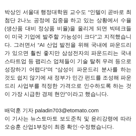
박상인 서울대 행정대학원 교수도
“
인텔이 곧바로 최
첨단
2
나노 공정에 집중을 하고 있는 상황에서 수율
(
생산품 대비 정상품 비율
)
을 올리게 되면 빅테크들
이 미국 기업에 발주할 가능성이 크다
”
고 지적했습니
다
.
그러면서
“AI
산업 발전을 위해 국내에 파운드리
가 있으면 훨씬 좋지만 삼성전자의 파운드리는 국내
스타트업 등 팹리스 업체들이 기술 탈취 우려 등으로
성장하기 어렵다
”
며
“
삼성이 파운드리 분사를 하는
것도 쉽지 않기에 새 정부가 민간 펀드를 조성해 파운
드리 사업부를 적정한 가격으로 인수하도록 하는 것
이 가장 시급한 경제 현안
”이라
고 했습니다
.
배덕훈 기자 paladin703@etomato.com
이 기사는 뉴스토마토 보도준칙 및 윤리강령에 따라
오승훈 산업1부장이 최종 확인·수정했습니다.