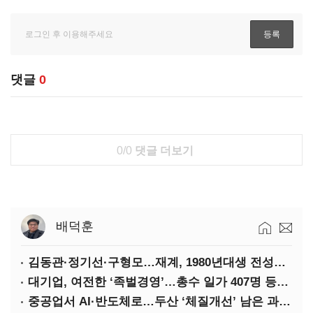
댓글
0
0/0
댓글 더보기
배덕훈
김동관·정기선·구형모…재계, 1980년대생 전성시대
대기업, 여전한 ‘족벌경영’…총수 일가 407명 등기임원
중공업서 AI·반도체로…두산 ‘체질개선’ 남은 과제는