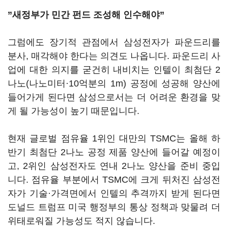
”
새정부가 민간 펀드 조성해 인수해야
”
그럼에도 장기적 관점에서 삼성전자가 파운드리를
분사
,
매각해야 한다는 의견도 나옵니다
.
파운드리 사
업에 대한 의지를 굳건히 내비치는 인텔이 최첨단
2
나노
(
나노미터·
10
억분의
1m)
공정에 성공해 양산에
들어가게 된다면 삼성으로서는 더 어려운 환경을 맞
게 될 가능성이 높기 때문입니다
.
현재 글로벌 점유율
1
위인 대만의
TSMC
는 올해 하
반기 최첨단
2
나노 공정 제품 양산에 들어갈 예정이
고
, 2
위인 삼성전자도 연내
2
나노 양산을 준비 중입
니다
.
점유율 부분에서
TSMC
에 크게 뒤처진 삼성전
자가 기술·가격면에서 인텔의 추격까지 받게 된다면
도널드 트럼프 미국 행정부의 통상 정책과 맞물려 더
위태로워질 가능성도 적지 않습니다.