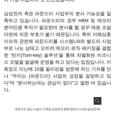
삼성전자 측은 파운드리 사업부의 분사 가능성을 일
축하고 있습니다
.
파운드리의 경우
HBM
등 메모리
분야만큼 투자가 필요한데 분사를 할 경우 재원 조달
마련에 의문 부호가 붙기 때문입니다
.
특히 이해상충
이슈와 관련해 파운드리를 시스템
LSI
와 별도의 사업
부로 나눈 상태고 오히려 메모리·로직·패키징을 결합
한
‘
턴키
(Turn-key)
솔루션
’
을 통해 차별화된 비즈니
스 모델을 발굴해 운영을 하고 있다는 입장입니다
.
이
회장도 지난해
10
월 필리핀을 방문해 외신 기자를 만
나
“
우리는
(
파운드리
)
사업의 성장을 갈망하고 있
다
”
며
“
분사하는데는 관심이 없다
”
고 말한 바 있습니
다
.
파운드리 생산 시설이 구축된 삼성전자 평택 캠퍼스 (사진=삼성전자)