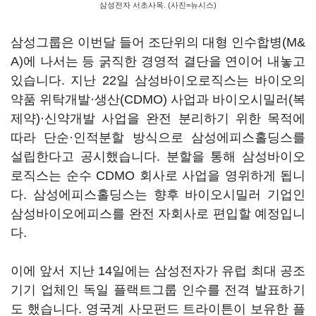
삼성전자 서초사옥. (사진=뉴시스)
삼성그룹은 이번달 들어 조단위의 대형 인수합병(M&
A)에 나서는 등 굵직한 경영적 결단을 연이어 내놓고
있습니다. 지난 22일 삼성바이오로직스는 바이오의
약품 위탁개발·생산
(CDMO)
사업과 바이오시밀러
(
복
제약
)
·신약개발 사업을 완전 분리하기 위한 목적에
따라 단순·인적분할 방식으로 삼성에피스홀딩스를
설립한다고 공시했습니다
.
분할을 통해 삼성바이오
로직스는 순수
CDMO
회사로 사업을 영위하게 됩니
다
.
삼성에피스홀딩스는 향후 바이오시밀러 기업인
삼성바이오에피스를 완전 자회사로 편입할 예정입니
다
.
이에 앞서 지난
14
일에는 삼성전자가 유럽 최대 공조
기기 업체인 독일 플랙트그룹 인수를 전격 발표하기
도 했습니다
.
영국계 사모펀드 트라이튼이 보유한 플