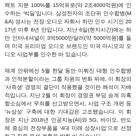
랙트 지분
100%
를
15
억유로
(
약
2
조
4000
억원
)
에 인
수하는
‘
빅딜
’
입니다
.
삼성전자의 조단위 인수합병
(M
&A)
성사는 전장·오디오 자회사 하만 인수 시기인
20
17
년 이후
8
년 만입니다
.
지난
6
일
(
현지시간
)
에는 하
만 인터내셔널이
3
억
5000
만달러
(
약
5000
억원
)
를 들
여 미국 프리미엄 오디오 브랜드인 미국 마시모의 오
디오 사업부를 인수한 바 있습니다
.
재계 안팎에선
5
월 한달 동안 이뤄진 대형 인수합병
과 인적분할이라는 그룹 차원의 변화 뒤에, 이 회장의
‘
사즉생
’
경영의 결단이 작용했을 것이란 해석이 지배
적입니다.
지난
2
월 이 회장이 경영권 부당 승계 의혹
항소심에서 무죄를 선고받으면서, 사업 구조 개편 등
‘
뉴삼성
’
구축에 대한 기대감은 고조됐습니다
.
이 회
장은 지난
2018
년 인공지능
(AI)
와
5G,
바이오
,
반도
체 중심의 전장부품을
‘4
대 미래 성장사업
’
으로 선정