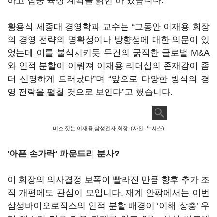
하고 집중 육성 계획을 밝힌 바 있습니다
.
황용식 세종대 경영학과 교수는
“
그동안 이재용 회장
의 경영 전략의 명확성이나 방향성에 대한 의문이 있
었는데 이를 불식시키듯 두건의 굵직한 글로벌
M&A
와 인적 분할이 이뤄져 이재용 리더십의 존재감이 좀
더 선명하게 드러났다
”
며
“
앞으로 다양한 방식의 경
영 전략을 펼칠 것으로 보인다
”
고 했습니다
.
미소 짓는 이재용 삼성전자 회장. (사진=뉴시스)
'아픈 손가락' 파운드리 분사?
이 회장의 의사결정 보폭이 빨라진 만큼 향후 추가 조
직 개편에도 관심이 모입니다
.
재계 안팎에서는 이번
삼성바이오로직스의 인적 분할 배경이
‘
이해 상충
’
우