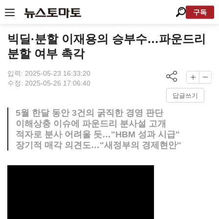
구독
빅딜·분할 이재용의 승부수…파운드리
분할 여부 촉각
입력: 2025-05-23 16:33:20
수정: 2025-05-26 17:06:40
답글쓰기
5월 한달 동안 3건의 굵직한 경영 판단
이해상충 이슈에 파운드리 분사설 고개
적자로 분사 어려울 듯…"HBM 성과 시급"
장기적 매각 의견도…"새정부의 경제현안"