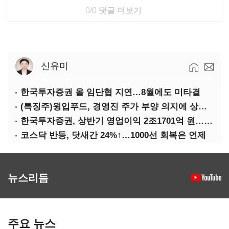
0/0
댓글 더보기
신유미
한국투자증권 올 임단협 지연…8월에도 미타결
(특징주)윙입푸드, 경영진 주가 부양 의지에 상한가
한국투자증권, 상반기 영업이익 2조1701억 원… 전년비 89.1%↑
코스닥 반등, 닷새간 24%↑…1000선 회복은 언제
뉴스리듬
주요 뉴스