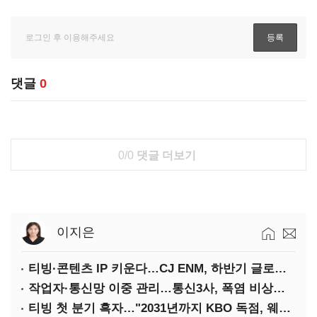
댓글
0
0/0
댓글 더보기
이지은
티빙·콘텐츠 IP 키운다…CJ ENM, 하반기 글로벌 확장 가속
작업자·통신망 이중 관리…통신3사, 폭염 비상대응 돌입
티빙 첫 분기 흑자…"2031년까지 KBO 독점, 웨이브 합병도 속도"