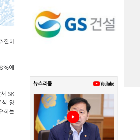
 추진하
38%에
뉴스리듬
서 SK
주식 양
인수하는