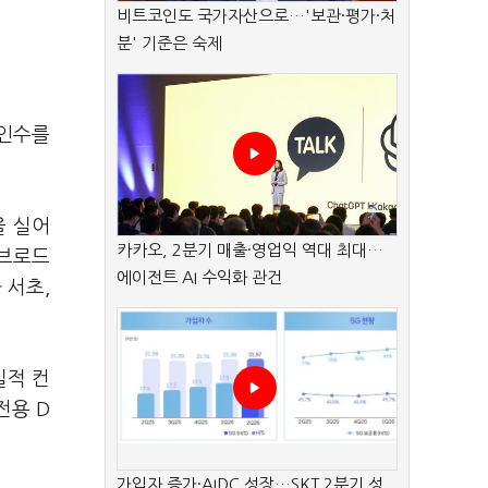
비트코인도 국가자산으로…'보관·평가·처
분' 기준은 숙제
 인수를
을 실어
카카오, 2분기 매출·영업익 역대 최대…
K브로드
에이전트 AI 수익화 관건
 서초,
실적 컨
전용 D
가입자 증가·AIDC 성장…SKT 2분기 성