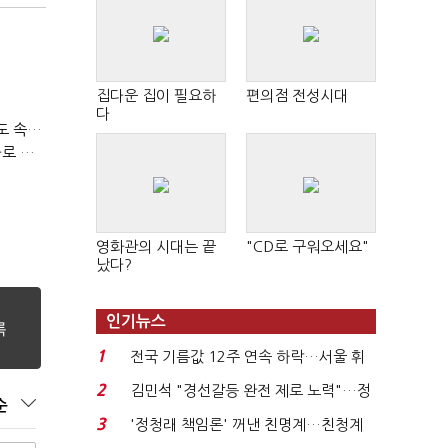
집다운 집이 필요하
편의점 전성시대
다
티빙 첫 분기 흑자…"2031년까지 KBO 독점, 웨이브 합병도 속도"
박윤영 KT 대표, AIDC 현장경영…"AX 플랫폼 핵심 인프라로 키운다"
영화관의 시대는 끝
"CD로 구워오세요"
났다?
인기뉴스
1
전국 기름값 12주 연속 하락…서울 휘
발윳값 1909원...
2
김민석 "경선갈등 완전 제로 노력"…정
순
청래 "반명 공세 사...
3
'정청래 책임론' 꺼낸 친명계…친청계