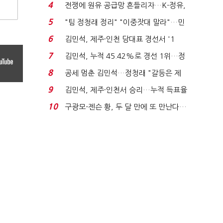
는 추가투표 때리기...
4
전쟁에 원유 공급망 흔들리자…K-정유,
에너지안보 핵심...
5
"팀 정청래 정리" "이중잣대 말라"…민
주 최고위원 계파 다...
6
김민석, 제주·인천 당대표 경선서 '1
위'(1보)...
7
김민석, 누적 45.42%로 경선 1위…정
청래와 격차 0.86%p(...
8
공세 멈춘 김민석…정청래 "갈등은 제
가 수습"
9
김민석, 제주·인천서 승리…누적 득표율
'1위 탈환'(종합)...
10
구광모-젠슨 황, 두 달 만에 또 만난다…
로봇·AI 등 논...