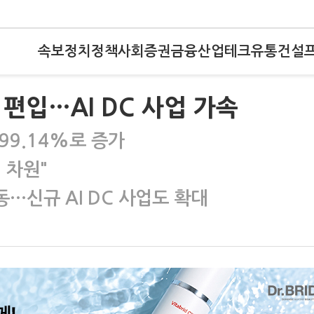
속보
정치
정책
사회
증권
금융
산업
테크
유통
건설
 편입…AI DC 사업 가속
→99.14%로 증가
 차원"
이동…신규 AI DC 사업도 확대