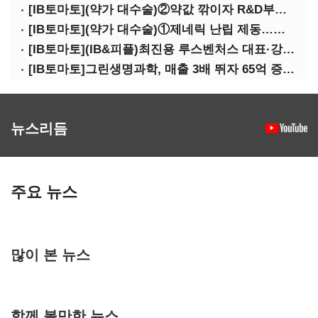
[IB토마토](약가 대수술)②약값 깎이자 R&D부터 축소…제약업계 비상경영 돌입
[IB토마토](약가 대수술)①제네릭 난립 제동…중소 제약사 수익성 비상
[IB토마토](IB&피플)최진용 루스벤처스 대표·강승순 이사
[IB토마토]그린생명과학, 매출 3배 뛰자 65억 증설…상위 2곳 의존도 82%
뉴스리듬
주요 뉴스
많이 본 뉴스
함께 볼만한 뉴스