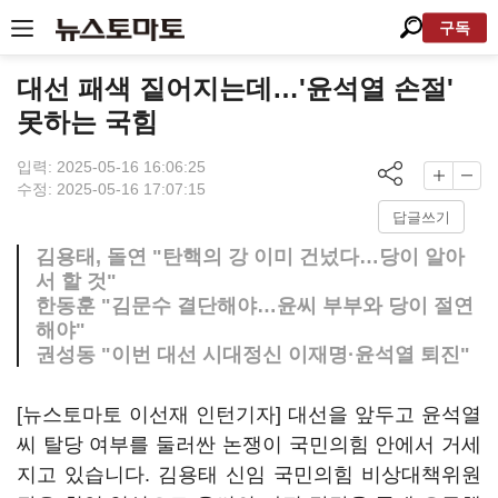
구독
대선 패색 짙어지는데…'윤석열 손절'
못하는 국힘
입력: 2025-05-16 16:06:25
수정: 2025-05-16 17:07:15
답글쓰기
김용태, 돌연 "탄핵의 강 이미 건넜다…당이 알아
서 할 것"
한동훈 "김문수 결단해야…윤씨 부부와 당이 절연
해야"
권성동 "이번 대선 시대정신 이재명·윤석열 퇴진"
[뉴스토마토 이선재 인턴기자] 대선을 앞두고 윤석열
씨 탈당 여부를 둘러싼 논쟁이 국민의힘 안에서 거세
지고 있습니다. 김용태 신임 국민의힘 비상대책위원