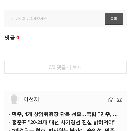
댓글
0
0/0
댓글 더보기
이선재
민주, 4개 상임위원장 단독 선출…국힘 "민주, 협치 무너뜨려"
홍준표 "20·21대 대선 사기경선 진실 밝혀져야"
"예결위는 협조, 법사위는 불가"…송언석, 민주당 압박