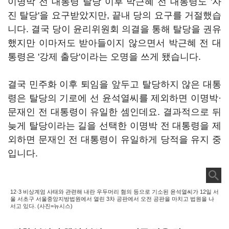
이명박 전 대통령 탈당 이후 박근혜 전 대통령도 '자
진 탈당'을 요구받았지만, 끝내 당의 요구를 거절했습
니다. 결국 당이 윤리위원회 의결을 통해 탈당을 권유
했지만 이마저도 받아들이지 않으면서 박근혜 전 대
통령은 '강제 출당'이라는 오명을 쓰게 됐습니다.
결국 민주화 이후 퇴임을 앞두고 탈당하지 않은 대통
령은 탈당의 기로에 선 윤석열씨를 제외하면 이명박·
문재인 전 대통령이 유일한 셈인데요. 결과적으로 뒤
늦게 탈당이라는 길을 선택한 이명박 전 대통령을 제
외하면 문재인 전 대통령이 유일하게 당적을 유지 중
입니다.
12·3 비상계엄 사태와 관련해 내란 우두머리 혐의 등으로 기소된 윤석열씨가 12일 서
울 서초구 서울중앙지방법원에서 열린 3차 공판에서 오전 공판을 마치고 법원을 나
서고 있다. (사진=뉴시스)