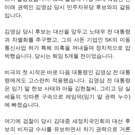
미래 권력인 김영삼 당시 민주자유당 후보와의 갈등
입니다.
김영삼 당시 후보는 대선을 앞두고 노태우 전 대통령
과 차별화를 추구했고, 그의 사돈 기업인 SK의 이동
통신사업 허가 특혜 의혹을 꺼내들며 정치적으로 압
박했습니다. 당시는 퇴임 5개월 전이었습니다.
비극의 첫 시작은 바로 다음 대통령인 김영삼 전 대통
령에게도 고스란히 적용됐습니다. 김영삼 전 대통령
은 임기 말 한보 사태와 아들 김현철씨, 그리고 당 실
세들의 잇따른 구속으로 레임덕(임기 말 권력 누수)
에 빠졌습니다.
여기에 검찰이 당시 김대중 새정치국민회의 대선 후
보의 비자금 수사를 유보하면서 차기 권력으로 거론