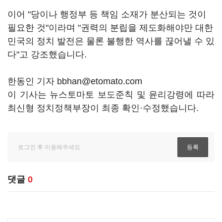
이어 "당이나 행정부 등 책임 소재가 분산되는 것이
필요한 것"이라며 "권력의 분립을 제도화해야만 대한
민국의 정치 발전은 물론 불행한 역사를 끊어낼 수 있
다"고 강조했습니다.
한동인 기자 bbhan@etomato.com
이 기사는 뉴스토마토 보도준칙 및 윤리강령에 따라
최신형 정치정책부장이 최종 확인·수정했습니다.
댓글
0