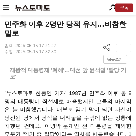
구독
민주화 이후 2명만 당적 유지…비참한
말로
입력: 2025-05-15 17:21:27
수정: 2025-05-15 17:32:30
답글쓰기
제왕적 대통령제 '폐해'…대선 앞 윤석열 '탈당 기
로'
[뉴스토마토 한동인 기자] 1987년 민주화 이후 총 8
명의 대통령이 직선제로 배출됐지만 그들의 마지막
은 늘 비참했습니다. 대부분 임기 말이 되면 자신이
당선된 당에서 당적을 내려놓을 수밖에 없는 상황에
처했던 건데요. 이명박·문재인 전 대통령을 제외한
모두가 '임기 중 탈당'이라는 역사를 반복했습니다. 1