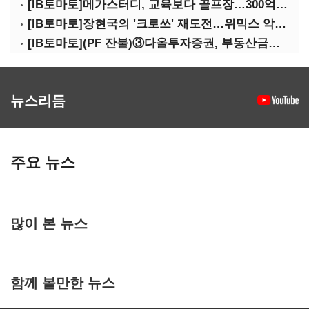
[IB토마토]메가스터디, 교육보다 골프장…300억 대여 뒤 보증 리스크
[IB토마토]장현국의 '크로쓰' 재도전…위믹스 악몽 지울 수 있나
[IB토마토](PF 잔불)③다올투자증권, 부동산금융 줄였지만 정상화는 진행형
뉴스리듬
주요 뉴스
많이 본 뉴스
함께 볼만한 뉴스