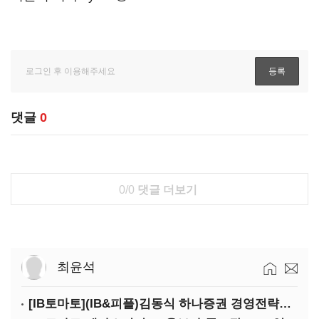
댓글
0
0/0
댓글 더보기
최윤석
[IB토마토](IB&피플)김동식 하나증권 경영전략본부장