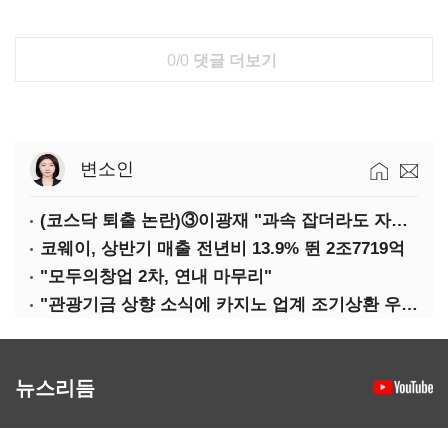
0/0
댓글 더보기
변소인
(코스닥 퇴출 논란)③이광재 "과속 잡더라도 자동차 없애지는 말아야"
코웨이, 상반기 매출 전년비 13.9% 뛴 2조7719억
"모두의창업 2차, 연내 마무리"
"관광기금 상향 소식에 카지노 업계 조기상환 우려"
뉴스리듬