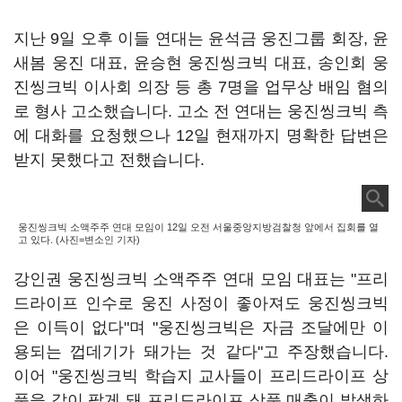
지난 9일 오후 이들 연대는 윤석금 웅진그룹 회장, 윤
새봄 웅진 대표, 윤승현 웅진씽크빅 대표, 송인회 웅
진씽크빅 이사회 의장 등 총 7명을 업무상 배임 혐의
로 형사 고소했습니다. 고소 전 연대는 웅진씽크빅 측
에 대화를 요청했으나 12일 현재까지 명확한 답변은
받지 못했다고 전했습니다.
웅진씽크빅 소액주주 연대 모임이 12일 오전 서울중앙지방검찰청 앞에서 집회를 열
고 있다. (사진=변소인 기자)
강인권 웅진씽크빅 소액주주 연대 모임 대표는 "프리
드라이프 인수로 웅진 사정이 좋아져도 웅진씽크빅
은 이득이 없다"며 "웅진씽크빅은 자금 조달에만 이
용되는 껍데기가 돼가는 것 같다"고 주장했습니다.
이어 "웅진씽크빅 학습지 교사들이 프리드라이프 상
품을 같이 팔게 돼 프리드라이프 상품 매출이 발생하