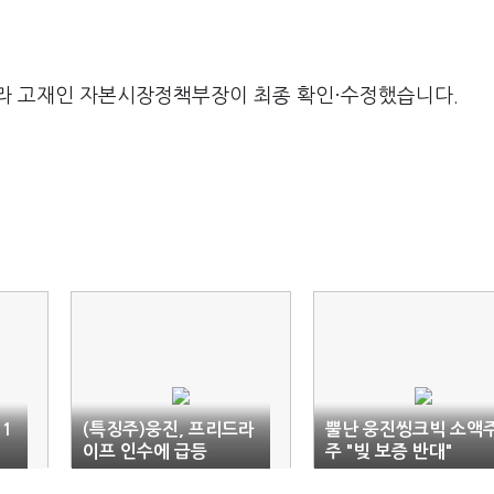
라 고재인 자본시장정책부장이 최종 확인·수정했습니다.
 1
(특징주)웅진, 프리드라
뿔난 웅진씽크빅 소액
이프 인수에 급등
주 "빚 보증 반대"