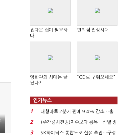
집다운 집이 필요하
편의점 전성시대
다
영화관의 시대는 끝
"CD로 구워오세요"
났다?
인기뉴스
1
대형마트 2분기 판매 9.4% 감소…홈
플러스 사태 여파...
주
2
(주간증시전망)지수보다 종목…선별 장
세 이어진다...
3
SK하이닉스 통합노조 신설 추진…구성