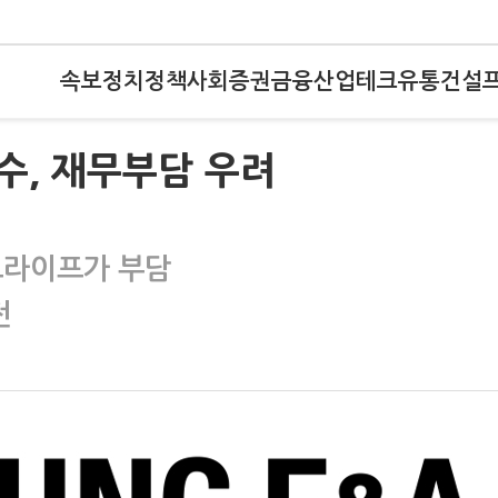
속보
정치
정책
사회
증권
금융
산업
테크
유통
건설
수, 재무부담 우려
드라이프가 부담
전