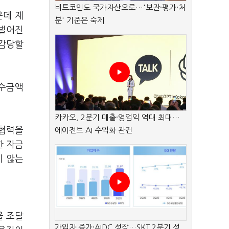
비트코인도 국가자산으로…'보관·평가·처
운데 재
분' 기준은 숙제
 벌어진
 감당할
인수금액
카카오, 2분기 매출·영업익 역대 최대…
 협력을
에이전트 AI 수익화 관건
한 자금
지 않는
을 조달
가입자 증가·AIDC 성장…SKT 2분기 성