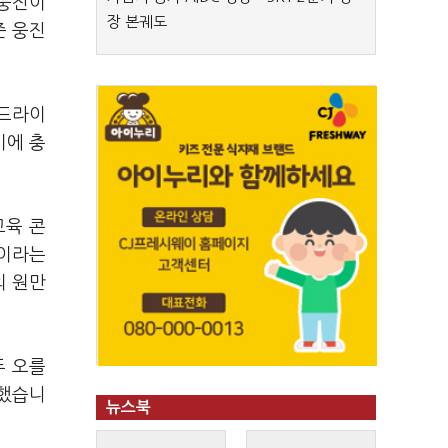
 웅진이
장 본궤도
준 웅진
리드라이
기에 충
교육 콘
정이라는
의 원만
두 오를
말했습니
뉴스북