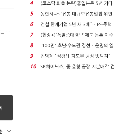
원 간 성과급 불...
4
(코스닥 퇴출 논란)②일본은 5년 기다
려주는데 우리는 ...
5
농협하나로유통 대규모유통업법 위반
적발…공정위, 과...
6
건설 한계기업 5년 새 3배↑…PF·주택
(코스닥 퇴출 논란)③이광재 "과속 잡더라도 자동차 없애지는 말아야"
침체에 재무 ...
7
(현장+)'폭염중대경보'에도 농촌 이주
노동자는 강행군…'야...
8
'100만' 호남·수도권 경선…운명의 일
주일
9
친명계 "정청래 지도부 당정 엇박자"…
친청계 "신천지 오...
10
SK하이닉스, 중 충칭 공장 지분매각 검
토?…“확정된 바...
순