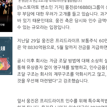
본 영상은 AI 편집 프로그램 '토마토아이컷'을 활용했습니다.
[뉴스토마토 변소인 기자]
웅진(016880)
그룹이 
무 부담에 대한 우려가 고개를 들고 있습니다. 과
바 있기 때문인데요. 웅진 측은 당시와 인수 금
수 있는 규모라는 입장입니다.
지난달 29일 웅진은 프리드라이프 보통주식 60
은 약 8830억원으로, 5월 말까지 잔금을 지급하
공시 이후 회사는 자금 조달 방법에 대해 소상히 
통해 유상증자 없이 영구채를 발행하고, 인수금융을
조달 구조는 회사의 재무구조를 악화시키고 않고,
것을 우선해 마련됐다"고 강조했습니다.
앞서 웅진은 프리드라이프 인수를 위해 특수목적법인(