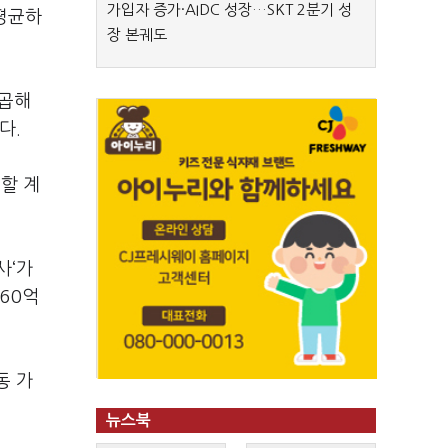
가입자 증가·AIDC 성장…SKT 2분기 성
평균하
장 본궤도
 곱해
다.
용할 계
사‘가
60억
동 가
뉴스북