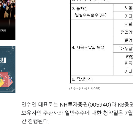
(사진=전자공시시스템)
인수인 대표로는
NH투자증권(005940)
과 KB증
보유자인 주관사와 일반주주에 대한 청약일은 7월3
간 진행된다.