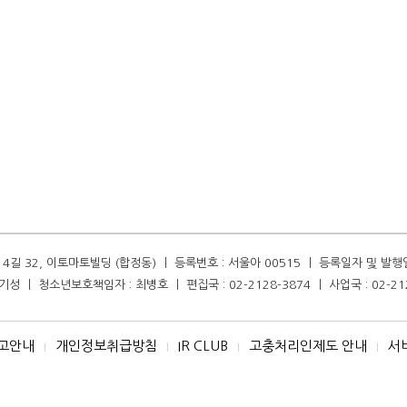
길 32, 이토마토빌딩 (합정동) ㅣ 등록번호 : 서울아 00515 ㅣ 등록일자 및 발행일자 :
성 ㅣ 청소년보호책임자 : 최병호 ㅣ 편집국 : 02-2128-3874 ㅣ 사업국 : 02-21
고안내
개인정보취급방침
IR CLUB
고충처리인제도 안내
서
I
I
I
I