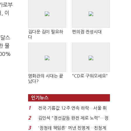
평가로부
, 이
집다운 집이 필요하
편의점 전성시대
다
켄달스
한 물
00%
영화관의 시대는 끝
"CD로 구워오세요"
났다?
인기뉴스
1
전국 기름값 12주 연속 하락…서울 휘
발윳값 1909원...
2
김민석 "경선갈등 완전 제로 노력"…정
청래 "반명 공세 사...
3
'정청래 책임론' 꺼낸 친명계…친청계