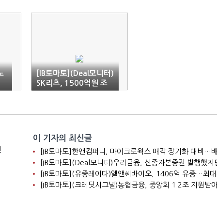
노
[IB토마토](Deal모니터)
SK리츠, 1500억원 조
달…채무 상환 '속도'
이 기자의 최신글
전