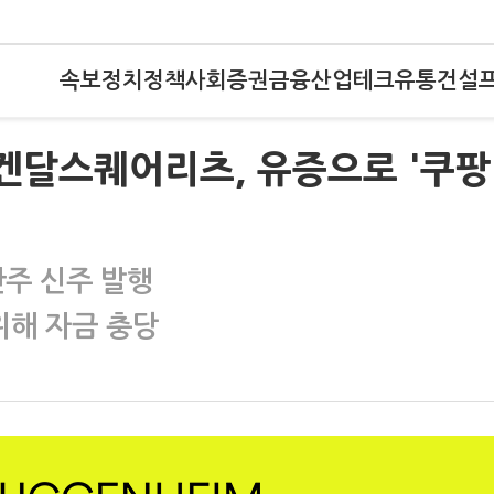
속보
정치
정책
사회
증권
금융
산업
테크
유통
건설
)켄달스퀘어리츠, 유증으로 '쿠팡
만주 신주 발행
위해 자금 충당