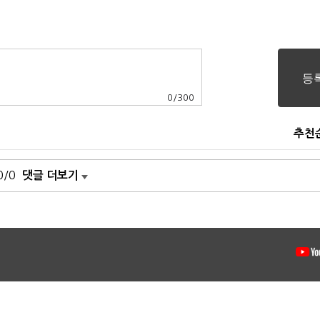
0
/
300
추천
0/0
댓글 더보기