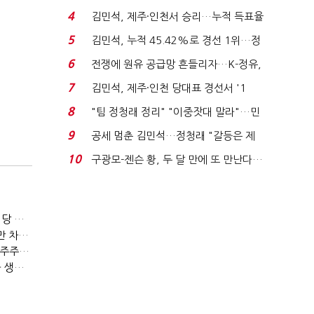
는 추가투표 때리기...
4
김민석, 제주·인천서 승리…누적 득표율
'1위 탈환'(종합)...
5
김민석, 누적 45.42%로 경선 1위…정
청래와 격차 0.86%p(...
6
전쟁에 원유 공급망 흔들리자…K-정유,
에너지안보 핵심...
7
김민석, 제주·인천 당대표 경선서 '1
위'(1보)...
8
"팀 정청래 정리" "이중잣대 말라"…민
주 최고위원 계파 다...
9
공세 멈춘 김민석…정청래 "갈등은 제
가 수습"
10
구광모-젠슨 황, 두 달 만에 또 만난다…
로봇·AI 등 논...
[IB토마토]한앤컴퍼니, 마이크로웍스 매각 장기화 대비…배당 회수판 깔았다
[IB토마토](Deal모니터)우리금융, 신종자본증권 발행했지만 차환금리 '부담'
[IB토마토](유증레이다)엘앤씨바이오, 1406억 유증…최대주주는 절반만 청약
[IB토마토](크레딧시그널)농협금융, 중앙회 1.2조 지원받아 생산적금융 확대