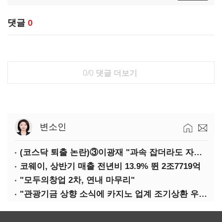
댓글
0
0/0
댓글 더보기
변소인
(코스닥 퇴출 논란)③이광재 "과속 잡더라도 자동차 없애지는 말아야"
코웨이, 상반기 매출 전년비 13.9% 뛴 2조7719억
"모두의창업 2차, 연내 마무리"
"관광기금 상향 소식에 카지노 업계 조기상환 우려"