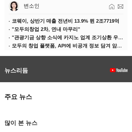
변소인
코웨이, 상반기 매출 전년비 13.9% 뛴 2조7719억
"모두의창업 2차, 연내 마무리"
"관광기금 상향 소식에 카지노 업계 조기상환 우려"
모두의 창업 플랫폼, API에 비공개 정보 담겨 암호키까지 새나갔다
뉴스리듬
주요 뉴스
많이 본 뉴스