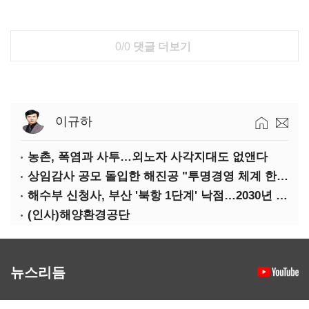
0/0
댓글 더보기
이규하
농촌, 폭염과 사투…외노자 사각지대도 없앤다
상임감사 공모 돌입한 해진공 "투명경영 체계 한층 강화"
해수부 신청사, 부산 '북항 1단계' 낙점…2030년 완공 목표
(인사)해양환경공단
뉴스리듬