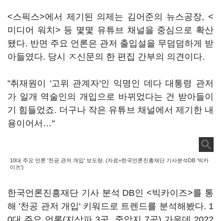
<스픽스>에서 제기된 의제는 김어준의 뉴스공장, <
미디어 워치> 등 몇몇 유튜브 채널을 중심으로 확산
됐다. 반면 주요 언론은 관저 출입설을 무덤덤하게 받
아들였다. 당시 ㅈ신문의 한 편집 간부의 의견이다.
"취재원이 '고위 관계자'인 익명인 데다 대통령 관저
가 일개 역술인의 개입으로 바뀌었다는 건 받아들이
기 힘들었죠. 더구나 작은 유튜브 채널에서 제기한 내
용이어서…"
10대 주요 언론 '천공 관저 개입' 보도량. (자료=한국언론진흥재단 기사분석DB '빅카
이즈')
한국언론진흥재단 기사 분석 DB인 <빅카이즈>를 통
해 '천공 관저 개입' 키워드로 트렌드를 분석해봤다. 1
0대 주요 언론(지상파 3곳, 중앙지 7곳) 가운데 2022