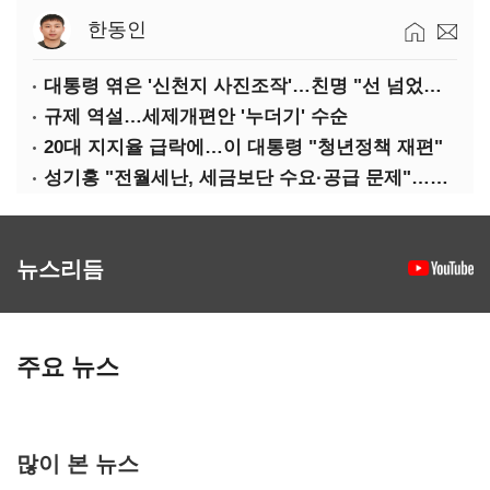
한동인
대통령 엮은 '신천지 사진조작'…친명 "선 넘었다" 격앙
규제 역설…세제개편안 '누더기' 수순
20대 지지율 급락에…이 대통령 "청년정책 재편"
성기홍 "전월세난, 세금보단 수요·공급 문제"…닥공 시사
뉴스리듬
주요 뉴스
많이 본 뉴스