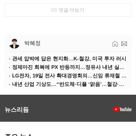
0/0
댓글 더보기
박혜정
관세 압박에 답은 현지화…K-철강, 미국 투자 러시
정제마진 회복에 PX 반등까지…정유사 내년 실적 기대
LG전자, 19일 전사 확대경영회의…신임 류재철 사장 주관
내년 산업 기상도…“반도체·디플 ‘맑음’…철강·석화 ‘흐림’”
뉴스리듬