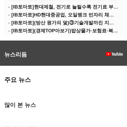
[IB토마토]현대제철, 전기로 늘릴수록 전기료 부담…저탄소 전환의 역설
[IB토마토]HD현대중공업, 오일뱅크 빈자리 채웠다…그룹 배당 핵심축 부상
[IB토마토](방산 원가의 덫)③기술개발까진 지원…수출은 각자도생
[IB토마토](경제TOP아보기)밥상물가·보험료·복구비…장마가 내미는 청구서
뉴스리듬
주요 뉴스
많이 본 뉴스