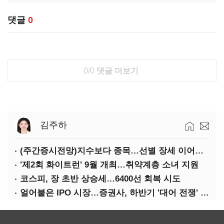
댓글
0
0/0
댓글 더보기
김주하
(주간증시전망)지수보다 종목…선별 장세 이어진다
'제2회 화이트런' 9월 개최…취약계층 소녀 지원
코스피, 장 초반 상승세…6400선 회복 시도
얼어붙은 IPO 시장…증권사, 하반기 '대어 전쟁' 기대