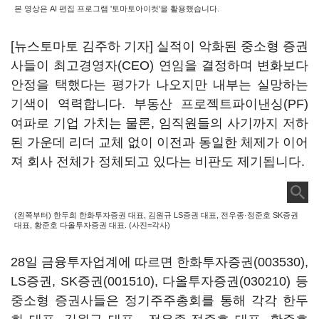
본 영상은 AI 편집 프로그램 '토마토아이컷'을 활용했습니다.
[뉴스토마토 김주하 기자] 실적이 악화된 중소형 증권
사들이 최고경영자(CEO) 연임을 결정하며 변화보다
안정을 택했다는 평가가 나오지만 내부는 실망하는
기색이 역력합니다. 부동산 프로젝트파이낸싱(PF)
여파로 기업 가치는 물론, 임직원들의 사기까지 저하
된 가운데 리더 교체 없이 이전과 동일한 체제가 이어
져 회사 전체가 정체되고 있다는 비판도 제기됩니다.
(왼쪽부터) 한두희 한화투자증권 대표, 김원규 LS증권 대표, 전우종·정준호 SK증권
대표, 황준호 다올투자증권 대표. (사진=각사)
28일 금융투자업계에 따르면
한화투자증권(003530)
,
LS증권,
SK증권(001510)
,
다올투자증권(030210)
등
중소형 증권사들은 정기주주총회를 통해 각각 한두