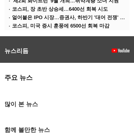
'제2회 화이트런' 9월 개최…취약계층 소녀 지원
코스피, 장 초반 상승세…6400선 회복 시도
얼어붙은 IPO 시장…증권사, 하반기 '대어 전쟁' 기대
코스피, 미국 증시 훈풍에 6500선 회복 마감
뉴스리듬
주요 뉴스
많이 본 뉴스
함께 볼만한 뉴스