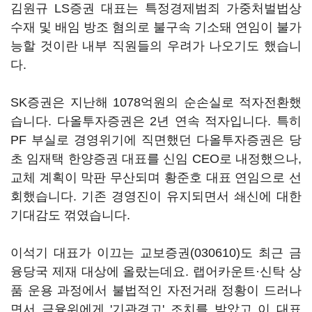
김원규 LS증권 대표는 특정경제범죄 가중처벌법상
수재 및 배임 방조 혐의로 불구속 기소돼 연임이 불가
능할 것이란 내부 직원들의 우려가 나오기도 했습니
다.
SK증권은 지난해 1078억원의 순손실로 적자전환했
습니다. 다올투자증권은 2년 연속 적자입니다. 특히
PF 부실로 경영위기에 직면했던 다올투자증권은 당
초 임재택 한양증권 대표를 신임 CEO로 내정했으나,
교체 계획이 막판 무산되며 황준호 대표 연임으로 선
회했습니다. 기존 경영진이 유지되면서 쇄신에 대한
기대감도 꺾였습니다.
이석기 대표가 이끄는
교보증권(030610)
도 최근 금
융당국 제재 대상에 올랐는데요. 랩어카운트·신탁 상
품 운용 과정에서 불법적인 자전거래 정황이 드러나
면서 금융위에게 '기관경고' 조치를 받았고 이 대표