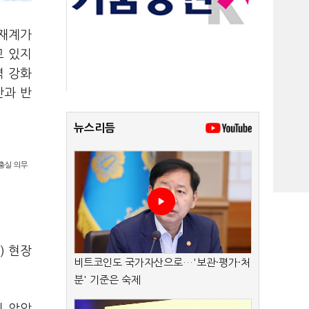
 재계가
고 있지
력 강화
안과 반
뉴스리듬
충실 의무
) 현장
비트코인도 국가자산으로…'보관·평가·처
분' 기준은 숙제