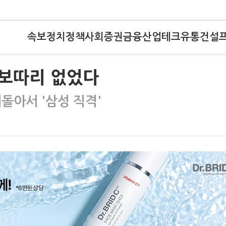
속보
정치
정책
사회
증권
금융
산업
테크
유통
건설
보따리 없었다
돌아서 '삼성 직격'