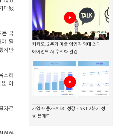
지 않았
 기대됐
드든 국
어야 될
카카오, 2분기 매출·영업익 역대 최대…
 했지만
에이전트 AI 수익화 관건
 목소리
입뿐 아
 골자로
가입자 증가·AIDC 성장…SKT 2분기 성
장 본궤도