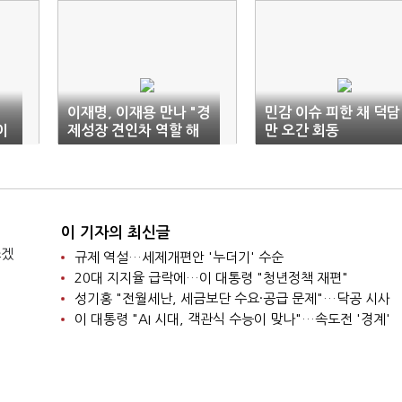
이재명, 이재용 만나 "경
민감 이슈 피한 채 덕담
이
제성장 견인차 역할 해
만 오간 회동
주길"
이 기자의 최신글
쓰겠
규제 역설…세제개편안 '누더기' 수순
20대 지지율 급락에…이 대통령 "청년정책 재편"
성기홍 "전월세난, 세금보단 수요·공급 문제"…닥공 시사
이 대통령 "AI 시대, 객관식 수능이 맞나"…속도전 '경계'