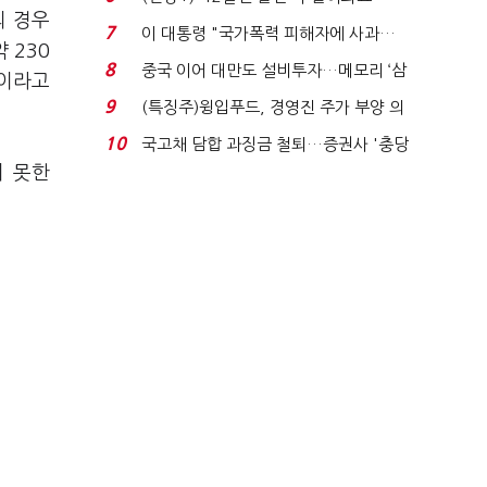
의 경우
빈 매대 채우며 문 연 ...
7
이 대통령 "국가폭력 피해자에 사과…
 230
적극적 조사로 진...
8
중국 이어 대만도 설비투자…메모리 ‘삼
"이라고
국전쟁’
9
(특징주)윙입푸드, 경영진 주가 부양 의
지에 상한가...
10
국고채 담합 과징금 철퇴…증권사 '충당
지 못한
금 폭탄' 우려...