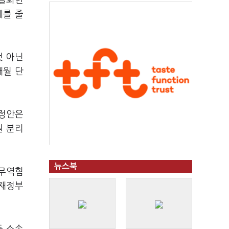
 철회한
혜를 줄
것 아닌
개월 단
개정안은
원 분리
뉴스북
국무역협
획재정부