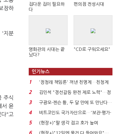
등 소송
집다운 집이 필요하
편의점 전성시대
 보장하
다
 '지분
영화관의 시대는 끝
"CD로 구워오세요"
났다?
인기뉴스
1
'정청래 책임론' 꺼낸 친명계…친청계
는 추가투표 때리기...
2
김민석 "경선갈등 완전 제로 노력"…정
국 주식
청래 "반명 공세 사...
3
구광모-젠슨 황, 두 달 만에 또 만난다…
에서 윤
로봇·AI 등 논...
4
비트코인도 국가자산으로…'보관·평가·
섰다"고
처분' 기준은 ...
5
(현장+)"팔 생각 접고 호가 높여
요"…'덜 똘똘한 한 채' 20...
6
(현장+)"12일엔 물건 다 들어와요"…