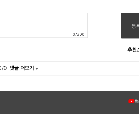
0
/
300
추천
0/0
댓글 더보기