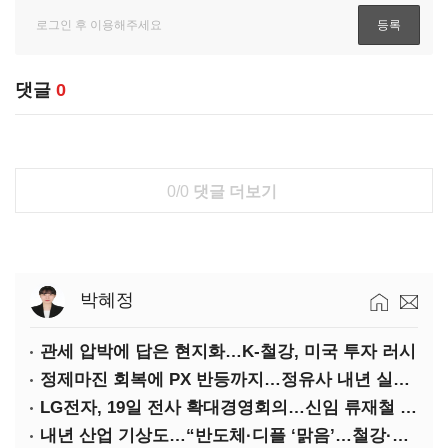
댓글
0
0/0
댓글 더보기
박혜정
관세 압박에 답은 현지화…K-철강, 미국 투자 러시
정제마진 회복에 PX 반등까지…정유사 내년 실적 기대
LG전자, 19일 전사 확대경영회의…신임 류재철 사장 주관
내년 산업 기상도…“반도체·디플 ‘맑음’…철강·석화 ‘흐림’”