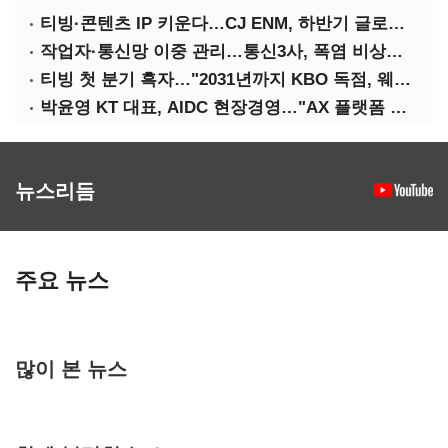
티빙·콘텐츠 IP 키운다…CJ ENM, 하반기 글로벌 확장 가속
작업자·통신망 이중 관리…통신3사, 폭염 비상대응 돌입
티빙 첫 분기 흑자…"2031년까지 KBO 독점, 웨이브 합병도 속도"
박윤영 KT 대표, AIDC 현장경영…"AX 플랫폼 핵심 인프라로 키운다"
뉴스리듬
주요 뉴스
많이 본 뉴스