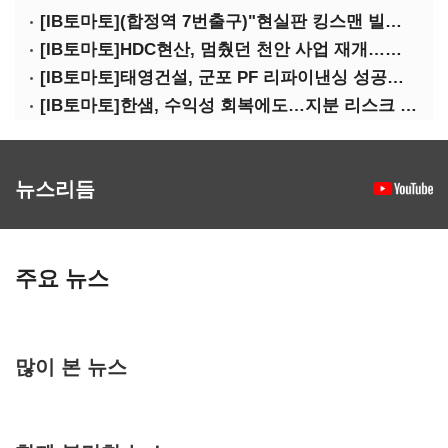
[IB토마토](합정역 7번출구)"현실판 킹스맨 빌런?"…일론 머스크의 양면성
[IB토마토]HDC현산, 멈췄던 천안 사업 재개…우발채무 부담 줄인다
[IB토마토]태영건설, 군포 PF 리파이낸싱 성공…후속사업 '청신호'
[IB토마토]한샘, 수익성 회복에도…지분 리스크 덮친다
뉴스리듬
주요 뉴스
많이 본 뉴스