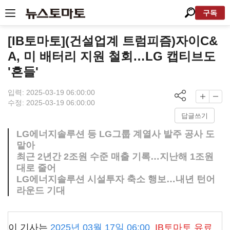
구독
[IB토마토](건설업계 트럼피즘)자이C&
A, 미 배터리 지원 철회…LG 캡티브도
'흔들'
입력: 2025-03-19 06:00:00
수정: 2025-03-19 06:00:00
답글쓰기
LG에너지솔루션 등 LG그룹 계열사 발주 공사 도
맡아
최근 2년간 2조원 수준 매출 기록…지난해 1조원
대로 줄어
LG에너지솔루션 시설투자 축소 행보…내년 턴어
라운드 기대
이 기사는
2025년 03월 17일 06:00
IB토마토
유료