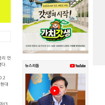
금리 언
됐다.
뉴스리듬
.2
D현대
차(3