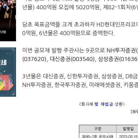
년물) 400억원 모집에 5020억원, 제82-1회차(
당초 목표금액을 크게 초과하자 HD현대인프라코어는
0억원, 6년물은 400억원으로 증액한다.
이번 공모채 발행 주관사는 9곳으로
NH투자증권(0
(037620)
,
대신증권(003540)
,
삼성증권(01636
3년물은 대신증권, 신한투자증권, 삼성증권, DB금
NH투자증권, 한국투자증권, 미래에셋증권, 키움증