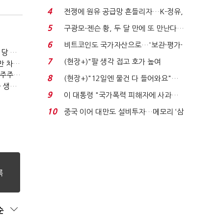
발윳값 1909원...
4
전쟁에 원유 공급망 흔들리자…K-정유,
에너지안보 핵심...
5
구광모-젠슨 황, 두 달 만에 또 만난다…
로봇·AI 등 논...
6
비트코인도 국가자산으로…'보관·평가·
[IB토마토]한앤컴퍼니, 마이크로웍스 매각 장기화 대비…배당 회수판 깔았다
처분' 기준은 ...
7
(현장+)"팔 생각 접고 호가 높여
[IB토마토](Deal모니터)우리금융, 신종자본증권 발행했지만 차환금리 '부담'
요"…'덜 똘똘한 한 채' 20...
[IB토마토](유증레이다)엘앤씨바이오, 1406억 유증…최대주주는 절반만 청약
8
(현장+)"12일엔 물건 다 들어와요"…
[IB토마토](크레딧시그널)농협금융, 중앙회 1.2조 지원받아 생산적금융 확대
빈 매대 채우며 문 연 ...
9
이 대통령 "국가폭력 피해자에 사과…
적극적 조사로 진...
10
중국 이어 대만도 설비투자…메모리 ‘삼
국전쟁’
순