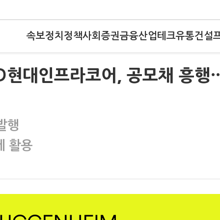
속보
정치
정책
사회
증권
금융
산업
테크
유통
건설
)HD현대인프라코어, 공모채 흥행
발행
에 활용