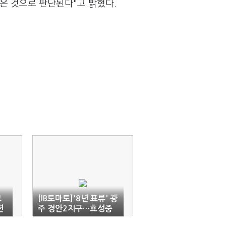
은 것으로 판단된다"고 밝혔다.
고
[IB토마토]'8년 표류' 광
년
주 경안2지구…효성중
공업으로 시공사 교체