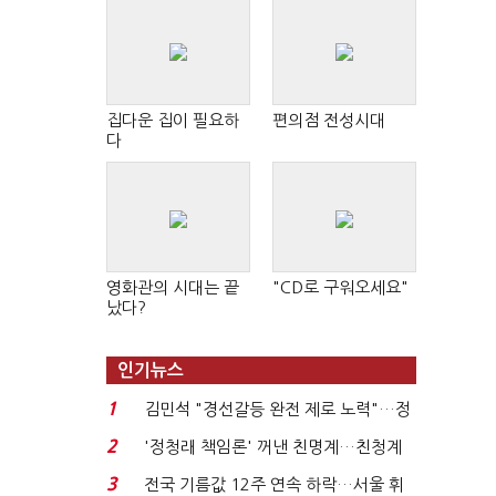
집다운 집이 필요하
편의점 전성시대
다
영화관의 시대는 끝
"CD로 구워오세요"
났다?
인기뉴스
1
김민석 "경선갈등 완전 제로 노력"…정
청래 "반명 공세 사...
2
'정청래 책임론' 꺼낸 친명계…친청계
는 추가투표 때리기...
3
전국 기름값 12주 연속 하락…서울 휘