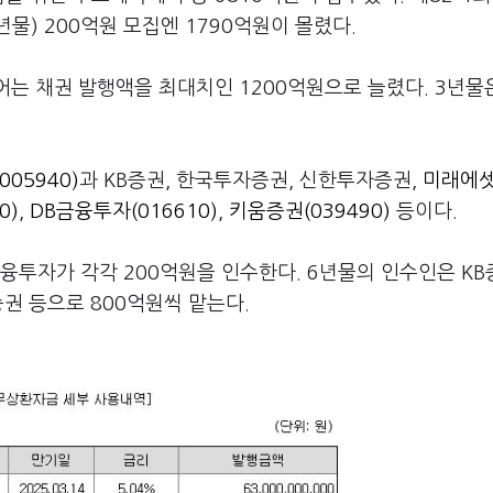
6년물) 200억원 모집엔 1790억원이 몰렸다.
 채권 발행액을 최대치인 1200억원으로 늘렸다. 3년물은
05940)
과 KB증권, 한국투자증권, 신한투자증권,
미래에
0)
,
DB금융투자(016610)
,
키움증권(039490)
등이다.
융투자가 각각 200억원을 인수한다. 6년물의 인수인은 KB
권 등으로 800억원씩 맡는다.