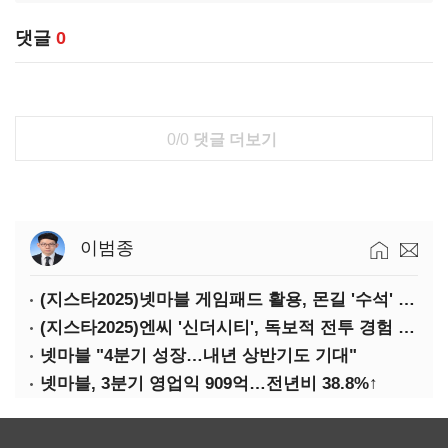
댓글
0
0/0
댓글 더보기
이범종
(지스타2025)넷마블 게임패드 활용, 몬길 '수석' 7대죄 '차석'
(지스타2025)엔씨 '신더시티', 독보적 전투 경험 필요
넷마블 "4분기 성장…내년 상반기도 기대"
넷마블, 3분기 영업익 909억…전년비 38.8%↑