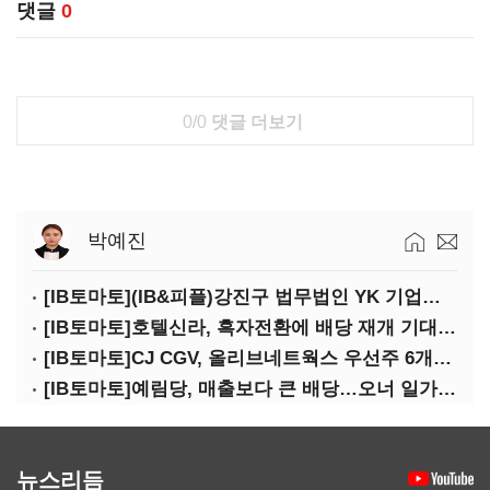
댓글
0
0/0
댓글 더보기
박예진
[IB토마토](IB&피플)강진구 법무법인 YK 기업거버넌스센터 센터장
[IB토마토]호텔신라, 흑자전환에 배당 재개 기대감…삼성생명도 웃을까
[IB토마토]CJ CGV, 올리브네트웍스 우선주 6개월 만에 상환…왜?
[IB토마토]예림당, 매출보다 큰 배당…오너 일가에 절반 간다
뉴스리듬