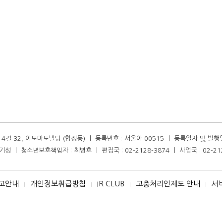
길 32, 이토마토빌딩 (합정동) ㅣ 등록번호 : 서울아 00515 ㅣ 등록일자 및 발행일자 :
성 ㅣ 청소년보호책임자 : 최병호 ㅣ 편집국 : 02-2128-3874 ㅣ 사업국 : 02-21
고안내
개인정보취급방침
IR CLUB
고충처리인제도 안내
서
I
I
I
I