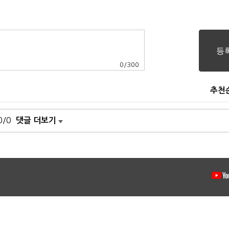
0
/
300
추천
0/0
댓글 더보기