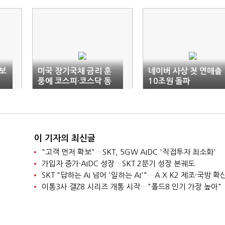
정보
미국 장기국채 금리 훈
네이버 사상 첫 연매출
풍에 코스피·코스닥 동
10조원 돌파
반상승 마감
이 기자의 최신글
"고객 먼저 확보"…SKT, 5GW AIDC '직접투자 최소화'
가입자 증가·AIDC 성장…SKT 2분기 성장 본궤도
SKT "답하는 AI 넘어 '일하는 AI'"…A.X K2 제조·국방 확
이통3사 갤Z8 시리즈 개통 시작…"폴드8 인기 가장 높아"