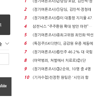
1
(정기여론조사)②당심·호남, 김민석-정
청래 '초접전'...
2
(정기여론조사)①당심, 김민석·정청래
'초접전'…대통령 ...
3
(정기여론조사)⑤이 대통령 지지율 47.
7%…일주일 만에 ...
4
삼전닉스 “주주환원 확대 방안 마련”…
로이터에 성명...
5
(정기여론조사)④최고위원 최민희·박선
원 '양강'…서미...
6
(특징주)SK디앤디, 금감원 유증 제동에
순
장 초반 상한가...
7
(정기여론조사)⑥민주 46.2% 대 국힘
31.0%…오차범위 밖 ...
8
(마약범죄, 처벌에서 치료로)②(단
독)"마약은 전염병…여성...
9
(정기여론조사)③2순위, 10명 중 4명
'송영길'…정청래 '한 ...
10
(기자수첩)진정한 원팀은 '시민과 함
께'일 때 완성...