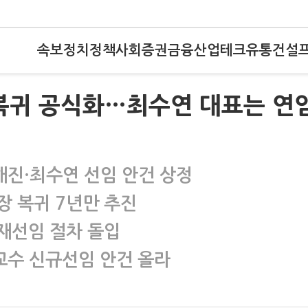
속보
정치
정책
사회
증권
금융
산업
테크
유통
건설
 복귀 공식화…최수연 대표는 연
해진·최수연 선임 안건 상정
장 복귀 7년만 추진
 재선임 절차 돌입
교수 신규선임 안건 올라