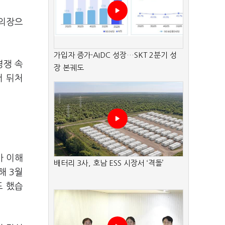
 의장으
가입자 증가·AIDC 성장…SKT 2분기 성
경쟁 속
장 본궤도
서 뒤처
가 이해
배터리 3사, 호남 ESS 시장서 ‘격돌’
해 3월
도 했습