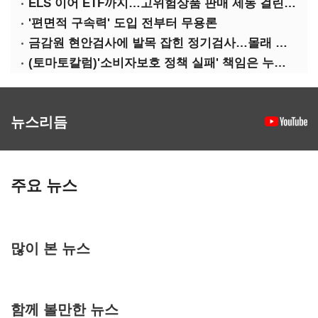
ELS 이어 ETF까지…고위험상품 판매 제동 걸린 은행
'편면적 구속력' 도입 전부터 무용론
금감원 현안검사에 발목 잡힌 정기검사…몰래 웃는 금융권
(토마토칼럼)'소비자보호 정책 실패' 책임은 누가 지나
뉴스리듬
주요 뉴스
많이 본 뉴스
함께 볼만한 뉴스