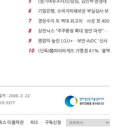
5
(정기여론조사)①당심, 김민석·정청래
'초접전'…대통령 ...
6
기업은행, 소비자피해보상 부실심사·보
이스피싱 공시 ...
7
경상수지 또 역대 최고치…사상 첫 400
억달러에 '3% 성...
8
삼전닉스 “주주환원 확대 방안 마련”…
로이터에 성명...
9
영업익 늘린 LGU+…보안·AIDC '신사
업 드라이브'...
10
(단독)⑩파리바게뜨 가맹점 41% '용역
제빵기사 없어'…고...
 2008. 2. 22
28-3377
비스 이용약관
RSS
구독신청
I
I