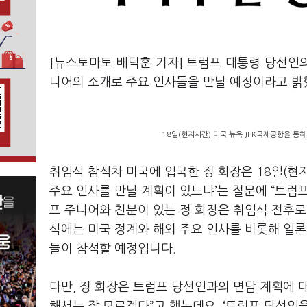
[뉴스토마토 배덕훈 기자] 트럼프 대통령 당선인
니어의 소개로 주요 인사들을 만날 예정이라고 
18일(현지시간) 미국 뉴욕 JFK국제공항을 통
취임식 참석차 미국에 입국한 정 회장은
18
일
(
현
주요 인사를 만날 계획이 있느냐
’
는 질문에
“
트럼프
프 주니어와 친분이 있는 정 회장은 취임식 전후
식에는 미국 정계와 해외 주요 인사를 비롯해 일론
들이 참석할 예정입니다
.
다만
,
정 회장은 트럼프 당선인과의 면담 계획에
해서는 잘 모르겠다
”
고 했는데요
. ‘
트럼프 당선인을