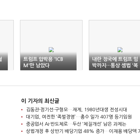
철
트럼프 압박용 'ICB
내란 정국에 트럼프 임
M'만 남았다
박까지…통상 셈법 '복
잡'
이 기자의 최신글
김동관·정기선·구형모…재계, 1980년대생 전성시대
대기업, 여전한 ‘족벌경영’…총수 일가 407명 등기임원
중공업서 AI·반도체로…두산 ‘체질개선’ 남은 과제는