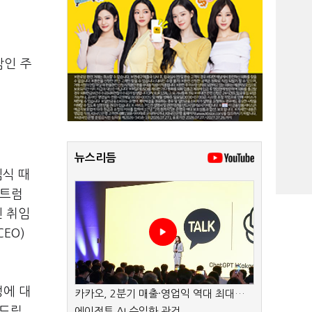
남인 주
뉴스리듬
식 때
트럼
 취임
CEO)
정에 대
카카오, 2분기 매출·영업익 역대 최대…
씀드릴
에이전트 AI 수익화 관건