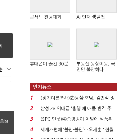
콘서트 전당대회
AI 인재 쟁탈전
휴대폰이 끊긴 30분
부동산 동상이몽, 국
민만 불안하다
순
인기뉴스
1
(정기여론조사)②당심·호남, 김민석-정
청래 '초접전'...
2
삼성 Z8 역대급 ‘흥행’에 애플 반격 주
목…9월 ‘폴...
3
(SPC 민낯)④솜방망이 처벌에 식품위
생법 위반 반복...
4
세제개편에 ‘불안·불만’…오세훈 "전월
세 구하기 더 ...