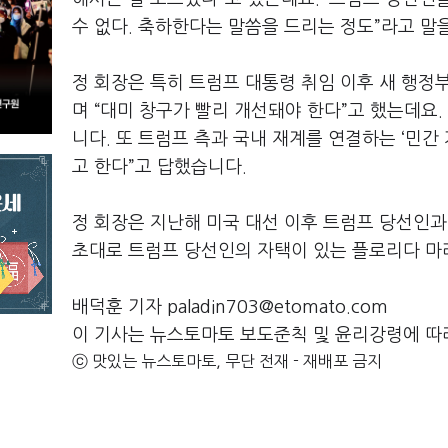
수 없다
.
축하한다는 말씀을 드리는 정도
”
라고 말
정 회장은 특히 트럼프 대통령 취임 이후 새 행정
며
“
대미 창구가 빨리 개선돼야 한다
”
고 했는데요
.
니다
.
또 트럼프 측과 국내 재계를 연결하는
‘
민간
고 한다
”
고 답했습니다
.
정 회장은 지난해 미국 대선 이후 트럼프 당선인과
초대로 트럼프 당선인의 자택이 있는 플로리다 
배덕훈 기자 paladin703@etomato.com
이 기사는 뉴스토마토 보도준칙 및 윤리강령에 따
ⓒ 맛있는 뉴스토마토, 무단 전재 - 재배포 금지