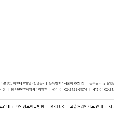
길 32, 이토마토빌딩 (합정동) ㅣ 등록번호 : 서울아 00515 ㅣ 등록일자 및 발행일자 :
성 ㅣ 청소년보호책임자 : 최병호 ㅣ 편집국 : 02-2128-3874 ㅣ 사업국 : 02-21
고안내
개인정보취급방침
IR CLUB
고충처리인제도 안내
서
I
I
I
I