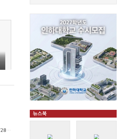
뉴스북
상법개정 후 상반기 배당기업 48% 증가…이재용 배당액 728억 1위