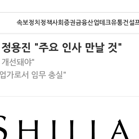
속보
정치
정책
사회
증권
금융
산업
테크
유통
건설
정용진 "주요 인사 만날 것"
 개선돼야"
사업가로서 임무 충실"