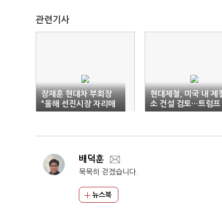
관련기사
장재훈 현대차 부회장
현대제철, 미국 내 제
"올해 선진시장 자리매
소 건설 검토…트럼프
김 공고히"
보호무역 대응
배덕훈
묵묵히 걷겠습니다.
뉴스북