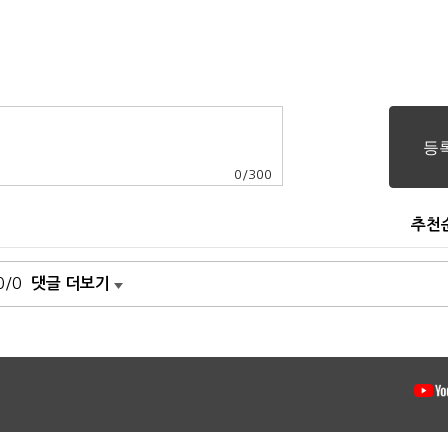
0
/
300
추천
0/0
댓글 더보기