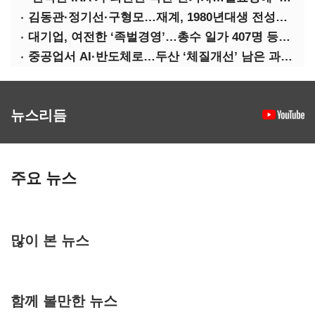
김동관·정기선·구형모…재계, 1980년대생 전성시대
대기업, 여전한 ‘족벌경영’…총수 일가 407명 등기임원
중공업서 AI·반도체로…두산 ‘체질개선’ 남은 과제는
뉴스리듬
주요 뉴스
많이 본 뉴스
함께 볼만한 뉴스