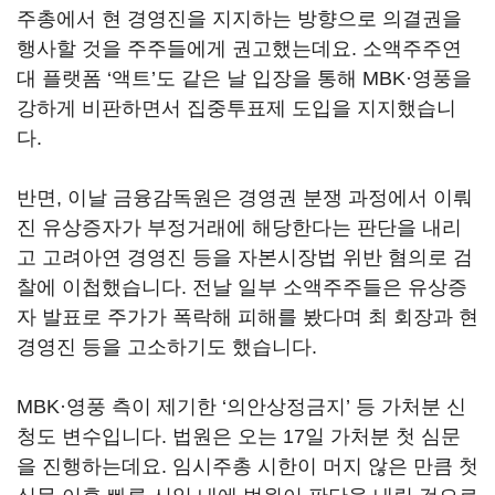
주총에서 현 경영진을 지지하는 방향으로 의결권을
행사할 것을 주주들에게 권고했는데요
.
소액주주연
대 플랫폼
‘
액트
’
도 같은 날 입장을 통해
MBK
·영풍을
강하게 비판하면서 집중투표제 도입을 지지했습니
다
.
반면
,
이날 금융감독원은 경영권 분쟁 과정에서 이뤄
진 유상증자가 부정거래에 해당한다는 판단을 내리
고 고려아연 경영진 등을 자본시장법 위반 혐의로 검
찰에 이첩했습니다
.
전날 일부 소액주주들은 유상증
자 발표로 주가가 폭락해 피해를 봤다며 최 회장과 현
경영진 등을 고소하기도 했습니다
.
MBK
·영풍 측이 제기한
‘
의안상정금지
’
등 가처분 신
청도 변수입니다
.
법원은 오는
17
일 가처분 첫 심문
을 진행하는데요
.
임시주총 시한이 머지 않은 만큼 첫