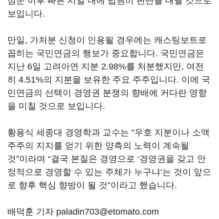
심문 이후 빠른 시일 내에 법원이 판단을 내릴 것으로
보입니다
.
만일
,
가처분 신청이 인용될 경우에는 캐스팅보트로
꼽히는 국민연금의 행보가 중요합니다
.
국민연금은
지난
6
일 고려아연 지분
2.98%
를 처분했지만
,
여전
히
4.51%
의 지분을 보유한 주요 주주입니다
.
이에 국
민연금의 선택이 경영권 분쟁의 향배에 커다란 영향
을 미칠 것으로 보입니다
.
황용식 세종대 경영학과 교수는
“
우호 지분이나 소액
주주의 지지를 얻기 위한 양측의 노력이 계속될
것
”
이라며
“
결국 본질은 경영으로
‘
경영권을 갖고 안
정적으로 경영할 수 있는 주체가 누구냐
’
는 것이 앞으
로 향후 핵심 향방이 될 것
”
이라고 했습니다
.
배덕훈 기자 paladin703@etomato.com