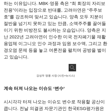
하는 이유입니다
. MBK
·영풍 측은
“
최 회장의 자리보
전용
”
이라는 입장으로 반대를
,
고려아연은
“
주주보
호
”
를 강조하며 맞서고 있습니다
.
양측 모두 지분이
절반을 넘기지 못하고 있는 만큼, 소액주주를 끌어들
이기 위한 비방전도 불사하는 모습입니다
.
양측은 지
난
2022
년 고려아연이 인수한 미국 전자폐기물 재활
용업체 이그니오 인수 과정과 임원 보수액
,
그리고 환
경오염 문제 등을 놓고 여론전을 펼치며 공방을 벌이
고 있습니다
.
강성두 영풍 사장 (사진=뉴시스)
계속 터져 나오는 이슈도
‘
변수
’
시시각각 터져 나오는 이슈도 변수로 작용할 공산이
큽니다
.
전날 의결권 자문기관인 한국
ESG
평가원은