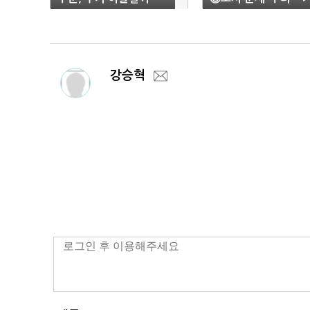
업들 ‘숙제’
강승혁