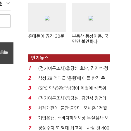
순
휴대폰이 끊긴 30분
부동산 동상이몽, 국
민만 불안하다
인기뉴스
1
(정기여론조사)②당심·호남, 김민석-정
청래 '초접전'...
2
삼성 Z8 역대급 ‘흥행’에 애플 반격 주
목…9월 ‘폴...
3
(SPC 민낯)④솜방망이 처벌에 식품위
생법 위반 반복...
4
(정기여론조사)①당심, 김민석·정청래
'초접전'…대통령 ...
5
세제개편에 ‘불안·불만’…오세훈 "전월
세 구하기 더 ...
6
기업은행, 소비자피해보상 부실심사·보
이스피싱 공시 ...
7
경상수지 또 역대 최고치…사상 첫 400