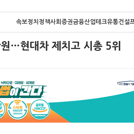
속보
정치
정책
사회
증권
금융
산업
테크
유통
건설
만원…현대차 제치고 시총 5위