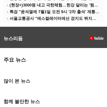
(현장+)3000원 내고 극한체험…한강 달리는 '찜통버스'
특검 "윤석열에 7월1일 오전 9시 '2차 출석' 재통보"
서울교통공사 "에스컬레이터에선 걷지도 뛰지도 말아주세요"
뉴스리듬
주요 뉴스
많이 본 뉴스
함께 볼만한 뉴스