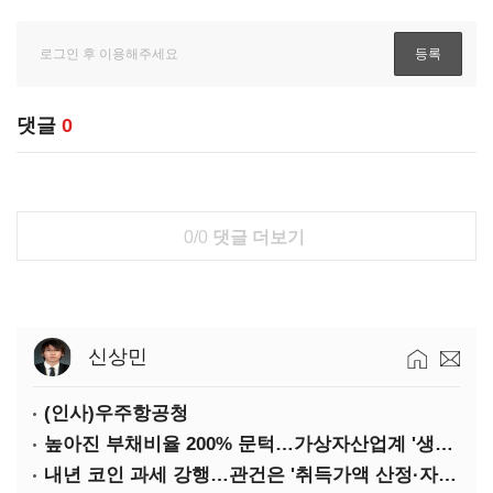
댓글
0
0/0
댓글 더보기
신상민
(인사)우주항공청
높아진 부채비율 200% 문턱…가상자산업계 '생존 시험대'
내년 코인 과세 강행…관건은 '취득가액 산정·자산 이동'