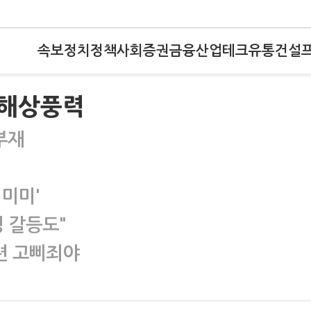
속보
정치
정책
사회
증권
금융
산업
테크
유통
건설
 해상풍력
부재
'미미'
 갈등도"
련 고삐죄야