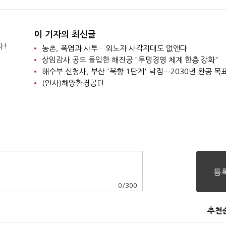
이 기자의 최신글
다!
농촌, 폭염과 사투…외노자 사각지대도 없앤다
상임감사 공모 돌입한 해진공 "투명경영 체계 한층 강화"
해수부 신청사, 부산 '북항 1단계' 낙점…2030년 완공 목
(인사)해양환경공단
0
/
300
추천