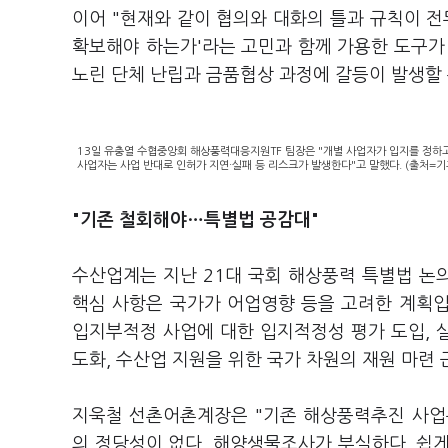
이어 "현재와 같이 협의와 대화의 틀과 규칙이 
확보해야 하는가'라는 고민과 함께 가용한 도구가
노린 단체 난립과 금품협상 과정에 갈등이 발생할
13일 유충열 수협중앙회 해상풍력대응지원TF 팀장은 "개별 사업자가 입지를 정하
사업자는 사업 반대로 인허가 지연·실패 등 리스크가 발생한다"고 말했다. (출처=
"기존 철회해야…특별법 공감대"
수산업계는 지난 21대 국회 해상풍력 특별법 논
핵심 사항은 국가가 어업영향 등을 고려한 계획
입지부적정 사업에 대한 입지적정성 평가 도입, 
도화, 수산업 지원을 위한 국가 차원의 재원 마련 
지욱철 선촌어촌계장은 "기존 해상풍력추진 사업
의 정당성이 없다. 해양생물조사가 부실하다. 쉽