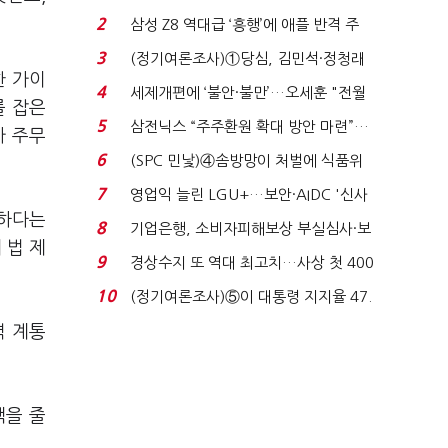
청래 '초접전'...
2
삼성 Z8 역대급 ‘흥행’에 애플 반격 주
목…9월 ‘폴...
3
(정기여론조사)①당심, 김민석·정청래
한 가이
'초접전'…대통령 ...
4
세제개편에 ‘불안·불만’…오세훈 "전월
를 잡은
세 구하기 더 ...
5
삼전닉스 “주주환원 확대 방안 마련”…
가 주무
로이터에 성명...
6
(SPC 민낯)④솜방망이 처벌에 식품위
생법 위반 반복...
7
영업익 늘린 LGU+…보안·AIDC '신사
요하다는
업 드라이브'...
8
기업은행, 소비자피해보상 부실심사·보
 법 제
이스피싱 공시 ...
9
경상수지 또 역대 최고치…사상 첫 400
억달러에 '3% 성...
10
(정기여론조사)⑤이 대통령 지지율 47.
7%…일주일 만에 ...
력 계통
택을 줄