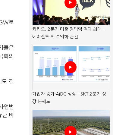
3GW로
카카오, 2분기 매출·영업익 역대 최대…
에이전트 AI 수익화 관건
문가들은
 국회의
게도 결
가입자 증가·AIDC 성장…SKT 2분기 성
장 본궤도
기사업법
끝난 바