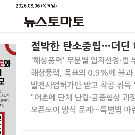
2026.08.06 (목요일)
절박한 탄소중립…더딘
'해상풍력' 무분별 입지선정·법 
해상풍력, 목표의 0.9%에 불과
발전사업허가만 받고 착공 취득 
"어촌에 단체 난립·금품협상 과정
오픈도어 방식 문제…특별법 마