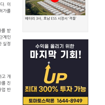
다. 이
인허가를
배터리 3사, 호남 ESS 시장서 ‘격돌’
가를 받
 단계인
한 실정
하고 개
가를 진
사업 반