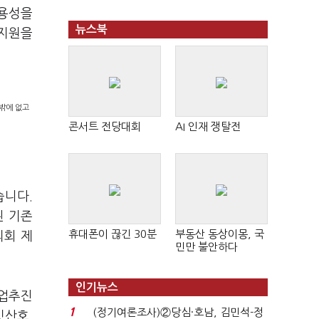
수용성을
뉴스북
 지원을
밖에 없고
콘서트 전당대회
AI 인재 쟁탈전
습니다.
된 기존
휴대폰이 끊긴 30분
부동산 동상이몽, 국
의회 제
민만 불안하다
인기뉴스
사업추진
1
(정기여론조사)②당심·호남, 김민석-정
깃산호,